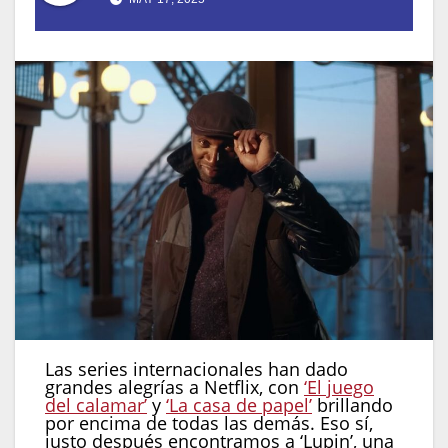
Las series internacionales han dado
grandes alegrías a Netflix, con
‘El juego
del calamar’
y
‘La casa de papel’
brillando
por encima de todas las demás. Eso sí,
justo después encontramos a ‘Lupin’, una