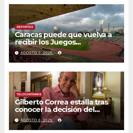
DEPORTES
Caracas puede que vuelva a
recibir los Juegos
Centroamericanos y del
AGOSTO 7, 2026
Caribe tras mas de 70 años
TELOCONTAMOS
Gilberto Correa estalla tras
conocer la decisión del
tribunal en su caso
AGOSTO 6, 2026