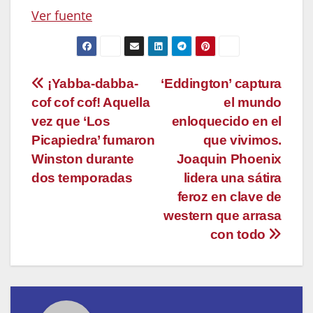
Ver fuente
Navegación
¡Yabba-dabba-
‘Eddington’ captura
cof cof cof! Aquella
el mundo
de
vez que ‘Los
enloquecido en el
entradas
Picapiedra’ fumaron
que vivimos.
Winston durante
Joaquin Phoenix
dos temporadas
lidera una sátira
feroz en clave de
western que arrasa
con todo