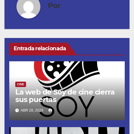
Por
Entrada relacionada
CINE
La web de Soy de cine cierra
sus puertas
ABR 28, 2026