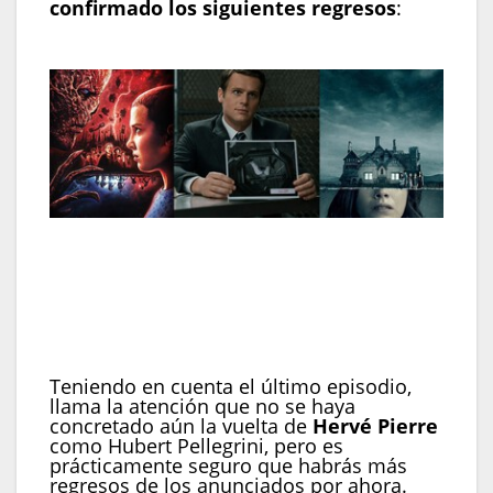
confirmado los siguientes regresos
:
Ludivine Sagnier
como Claire Laurent
Antoine Gouy
como Benjamin Férel
Soufiane Guerrab
como
Youssef Guédira
Shirine Boutella
como
Sofia Belkacem
Teniendo en cuenta el último episodio,
llama la atención que no se haya
concretado aún la vuelta de
Hervé Pierre
como Hubert Pellegrini, pero es
prácticamente seguro que habrás más
regresos de los anunciados por ahora.