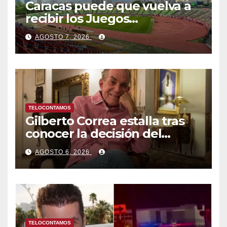
Caracas puede que vuelva a
recibir los Juegos
Centroamericanos y del
AGOSTO 7, 2026
Caribe tras mas de 70 años
TELOCONTAMOS
Gilberto Correa estalla tras
conocer la decisión del
tribunal en su caso
AGOSTO 6, 2026
TELOCONTAMOS