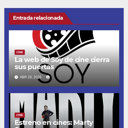
Entrada relacionada
CINE
La web de Soy de cine cierra
sus puertas
ABR 28, 2026
CINE
Estreno en cines: Marty