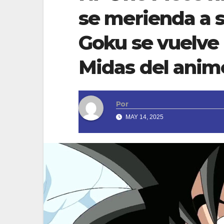
se merienda a 
Goku se vuelve
Midas del anim
Por
MAY 14, 2025