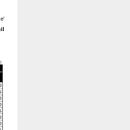
e’
il