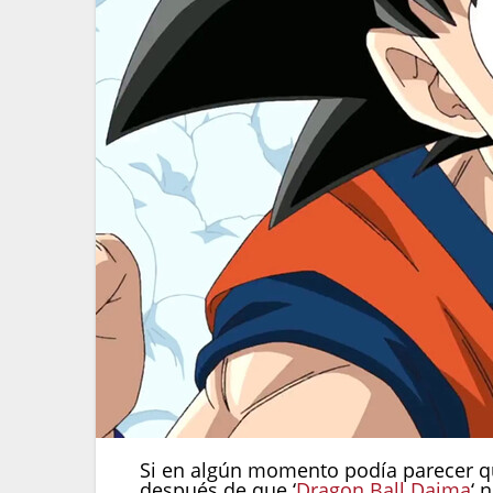
Si en algún momento podía parecer q
después de que ‘
Dragon Ball Daima
‘ 