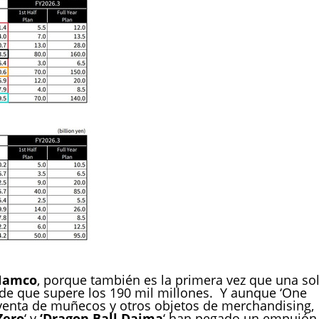
 Namco
, porque también es la primera vez que una so
nde que supere los 190 mil millones. Y aunque ‘One
venta de muñecos y otros objetos de merchandising,
Zero
‘ y
‘Dragon Ball Daima
‘ han pegado un empujón