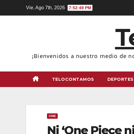
Ir
Vie. Ago 7th, 2026
7:52:50 PM
al
contenido
T
¡Bienvenidos a nuestro medio de no
TELOCONTAMOS
DEPORTES
CINE
Ni ‘One Piece n