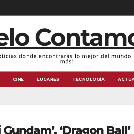
elo Contam
ticias donde encontrarás lo mejor del mundo d
más!
CINE
LUGARES
TECNOLOGÍA
ACTUA
i Gundam’. ‘Dragon Ball’