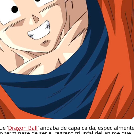
ue ‘
Dragon Ball
‘ andaba de capa caída, especialment
no terminase de ser el regreso triunfal del anime que