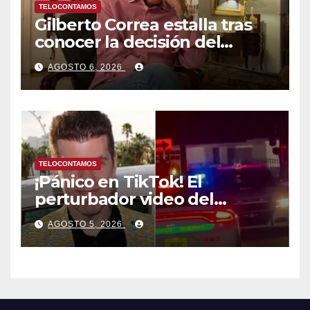
TELOCONTAMOS
Gilberto Correa estalla tras
conocer la decisión del
tribunal en su caso
AGOSTO 6, 2026
TELOCONTAMOS
¡Pánico en TikTok! El
perturbador video del
famoso influencer Perez
AGOSTO 5, 2026
Hilton que obligó a sus fans a
pedir ayuda médica