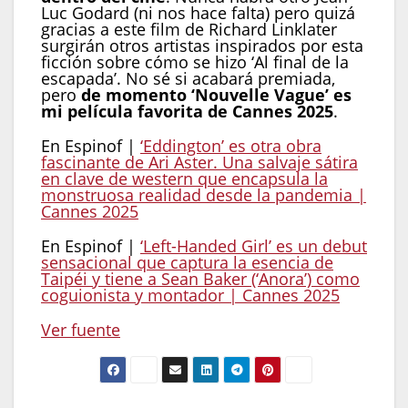
Luc Godard (ni nos hace falta) pero quizá
gracias a este film de Richard Linklater
surgirán otros artistas inspirados por esta
ficción sobre cómo se hizo ‘Al final de la
escapada’. No sé si acabará premiada,
pero
de momento ‘Nouvelle Vague’ es
mi película favorita de Cannes 2025
.
En Espinof |
‘Eddington’ es otra obra
fascinante de Ari Aster. Una salvaje sátira
en clave de western que encapsula la
monstruosa realidad desde la pandemia |
Cannes 2025
En Espinof |
‘Left-Handed Girl’ es un debut
sensacional que captura la esencia de
Taipéi y tiene a Sean Baker (‘Anora’) como
coguionista y montador | Cannes 2025
Ver fuente