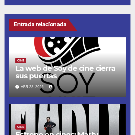
Entrada relacionada
CINE
La web de Soy de cine cierra
sus puertas
ABR 28, 2026
CINE
Estreno en cines: Marty