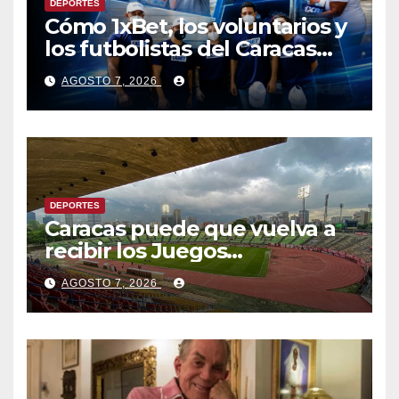
DEPORTES
Cómo 1xBet, los voluntarios y
los futbolistas del Caracas
Fútbol Club juntaron fuerzas
AGOSTO 7, 2026
para ayudar a las familias de
Venezuela
DEPORTES
Caracas puede que vuelva a
recibir los Juegos
Centroamericanos y del
AGOSTO 7, 2026
Caribe tras mas de 70 años