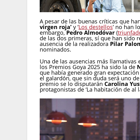
A pesar de las buenas críticas que han
virgen roja’
y ‘
Los destellos
‘ no han l
embargo,
Pedro Almodóvar
(
triunfad
de las dos primeras, sí que han sido 
ausencia de la realizadora
Pilar Palo
nominados.
Una de las ausencias más llamativas e
los Premios Goya 2025 ha sido la de
que había generado gran expectación p
el galardón, que sin duda será uno de
premio se lo disputarán
Carolina Yus
protagonistas de ‘La habitación de al 