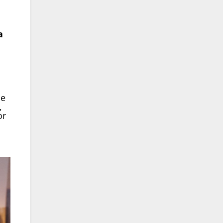
a
de
,
or