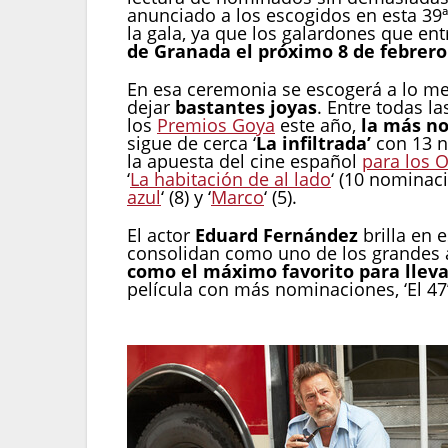
anunciado a los escogidos en esta 39ª
la gala, ya que los galardones que en
de Granada el próximo 8 de febrero
En esa ceremonia se escogerá a lo me
dejar
bastantes joyas
. Entre todas l
los
Premios Goya
este año,
la más n
sigue de cerca ‘
La infiltrada’
con 13 n
la apuesta del cine español
para los 
‘
La habitación de al lado
‘ (10 nominaci
azul
‘ (8) y ‘
Marco
‘ (5).
El actor
Eduard Fernández
brilla en 
consolidan como uno de los grandes a
como el máximo favorito para lleva
película con más nominaciones, ‘El 47’