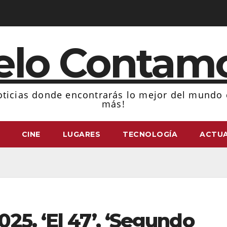
elo Contam
ticias donde encontrarás lo mejor del mundo d
más!
CINE
LUGARES
TECNOLOGÍA
ACTUA
25. ‘El 47’, ‘Segundo