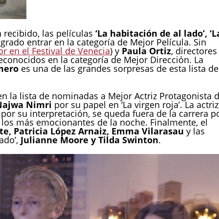
 recibido, las películas
‘La habitación de al lado’, ‘L
ogrado entrar en la categoría de Mejor Película. Sin
or en el Festival de Venecia
) y
Paula Ortiz
, directores
reconocidos en la categoría de Mejor Dirección. La
mero
es una de las grandes sorpresas de esta lista de
n la lista de nominadas a Mejor Actriz Protagonista 
Najwa Nimri
por su papel en ‘La virgen roja’. La actriz
or su interpretación, se queda fuera de la carrera p
 los más emocionantes de la noche. Finalmente, el
te, Patricia López Arnaiz, Emma Vilarasau
y las
lado’,
Julianne Moore y Tilda Swinton
.