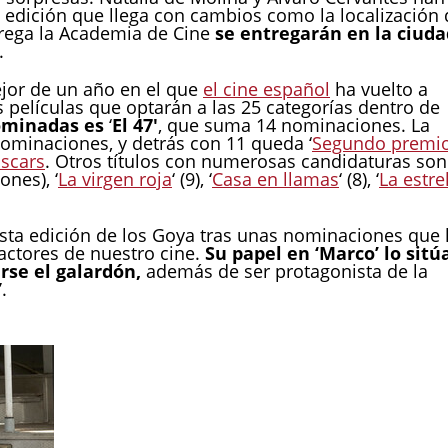
 edición que llega con cambios como la localización 
trega la Academia de Cine
se entregarán en la ciuda
.
jor de un año en el que
el cine español
ha vuelto a
as películas que optarán a las 25 categorías dentro de
ominadas es
‘
El 47′
, que suma 14 nominaciones. La
ominaciones, y detrás con 11 queda ‘
Segundo premi
Oscars
. Otros títulos con numerosas candidaturas son
ones), ‘
La virgen roja
‘ (9), ‘
Casa en llamas
‘ (8), ‘
La estre
esta edición de los Goya tras unas nominaciones que 
ctores de nuestro cine.
Su papel en ‘Marco’ lo sitú
rse el galardón,
además de ser protagonista de la
.