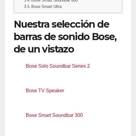
Bose Smart Soundbar 600
Bose Smart Ultra
Nuestra selección de
barras de sonido Bose,
de un vistazo
Bose Solo Soundbar Series 2
, con
tecnología de diálogos mejorados y con
conectividad Bluetooth.
Bose TV Speaker
, compatible con altavoces
externos de la marca y con conectividad
Bluetooth y HDMI ARC.
Bose Smart Soundbar 300
, compatible con
altavoces externos Bose y con conectividad
Bluetooth, HDMI ARC y WiFi.