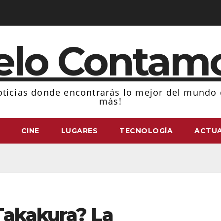
elo Contam
ticias donde encontrarás lo mejor del mundo d
más!
CINE
LUGARES
TECNOLOGÍA
ACTUA
Takakura? La