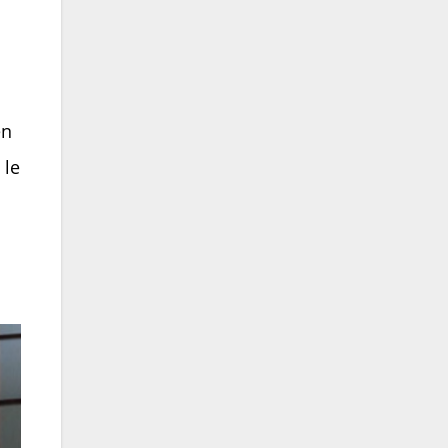
en
 le