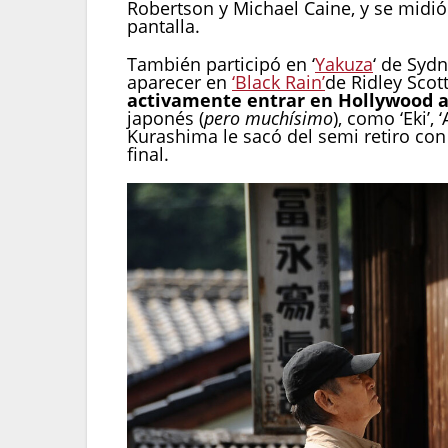
Robertson y Michael Caine, y se midió
pantalla.
También participó en ‘
Yakuza
‘ de Syd
aparecer en
‘Black Rain’
de Ridley Scot
activamente entrar en Hollywood a
japonés (
pero muchísimo
), como ‘Eki’, 
Kurashima le sacó del semi retiro con 
final.