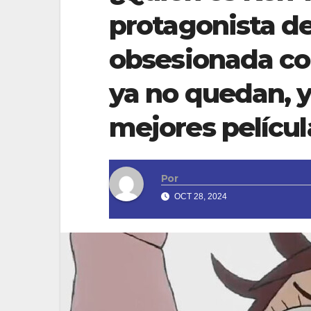
protagonista d
obsesionada co
ya no quedan, y
mejores películ
Por
OCT 28, 2024