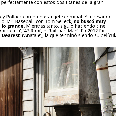
 perfectamente con estos dos titanes de la gran
ney Pollack como un gran jefe criminal. Y a pesar de
t o ‘Mr. Baseball’ con Tom Selleck,
no buscó muy
 lo grande.
Mientras tanto, siguió haciendo cine
‘Antarctica’, ’47 Roni’, o ‘Railroad Man’. En 2012 Eiiji
‘
Dearest
‘ (‘Anata e’), la que terminó siendo su películ