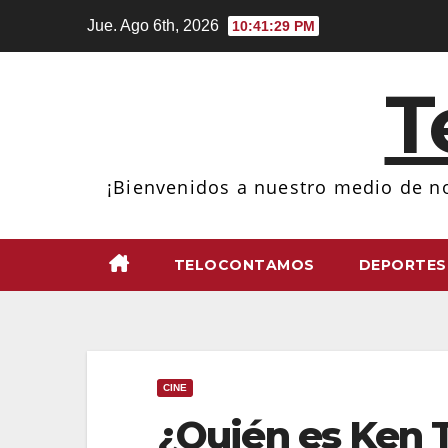
Ir
Jue. Ago 6th, 2026
10:41:30 PM
al
contenido
T
¡Bienvenidos a nuestro medio de no
TELOCONTAMOS
DEPORTES
CINE
¿Quién es Ken 