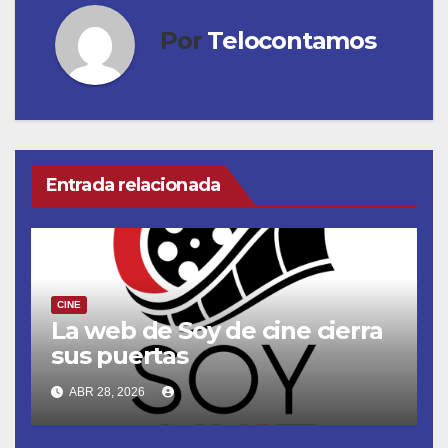
Por
Telocontamos
Entrada relacionada
CINE
La web de Soy de cine cierra
sus puertas
ABR 28, 2026