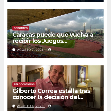
Venezuela
DEPORTES
Caracas puede que vuelva a
recibir los Juegos
Centroamericanos y del
AGOSTO 7, 2026
Caribe tras mas de 70 años
TELOCONTAMOS
Gilberto Correa estalla tras
conocer la decisión del
tribunal en su caso
AGOSTO 6, 2026