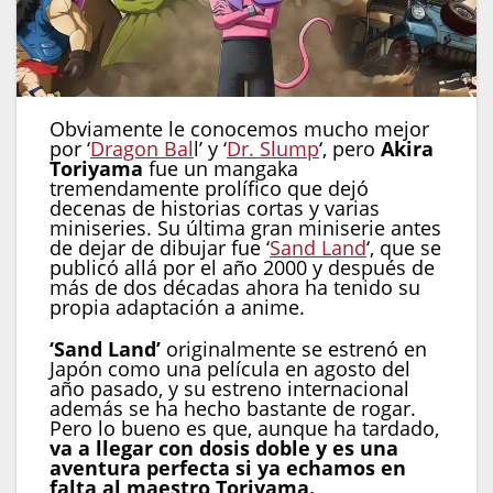
Obviamente le conocemos mucho mejor
por ‘
Dragon Bal
l’ y ‘
Dr. Slump
‘, pero
Akira
Toriyama
fue un mangaka
tremendamente prolífico que dejó
decenas de historias cortas y varias
miniseries. Su última gran miniserie antes
de dejar de dibujar fue ‘
Sand Land
‘, que se
publicó allá por el año 2000 y después de
más de dos décadas ahora ha tenido su
propia adaptación a anime.
‘Sand Land’
originalmente se estrenó en
Japón como una película en agosto del
año pasado, y su estreno internacional
además se ha hecho bastante de rogar.
Pero lo bueno es que, aunque ha tardado,
va a llegar con dosis doble y es una
aventura perfecta si ya echamos en
falta al maestro Toriyama.