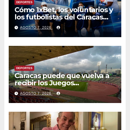
DEPORTES
Cómo 1xBet, los voluntarios y
los futbolistas del Caracas
Fútbol Club juntaron fuerzas
AGOSTO 7, 2026
para ayudar a las familias de
Venezuela
DEPORTES
Caracas puede que vuelva a
recibir los Juegos
Centroamericanos y del
AGOSTO 7, 2026
Caribe tras mas de 70 años