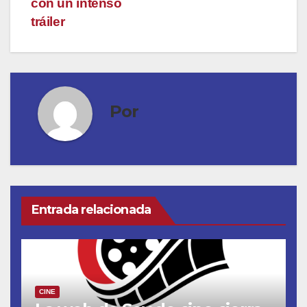
con un intenso
tráiler
Por
Entrada relacionada
CINE