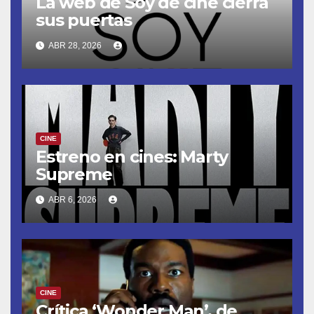
La web de Soy de cine cierra
sus puertas
ABR 28, 2026
CINE
Estreno en cines: Marty
Supreme
ABR 6, 2026
CINE
Crítica ‘Wonder Man’, de