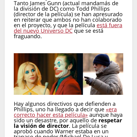
Tanto James Gunn (actual mandamás de
la división de DC) como Todd Phillips
(director de la película) se han apresurado
en reiterar que ambos no han colaborado
en el proyecto, y que la película
está fuera
del nuevo Universo DC
que se está
fraguando.
Hay algunos directivos que defienden a
Phillips, uno ha llegado a decir que
«era
correcto hacer esta película»
aunque haya
sido un desastre, por aquello de
respetar
la visión de director
. La película se
aprobó cuando Warner estaba en un
trapaso de poder (Michael De Luca y