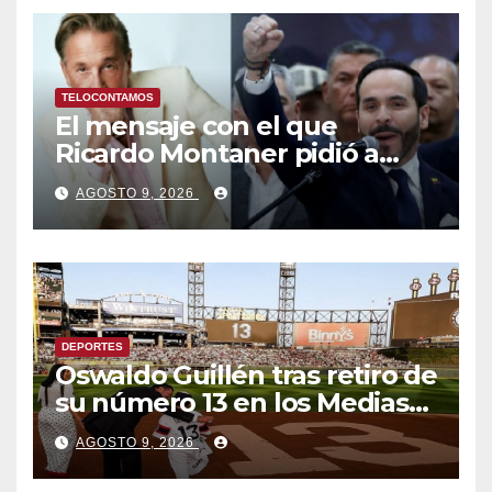
penales
TELOCONTAMOS
El mensaje con el que
Ricardo Montaner pidió a
Abelardo de la Espriella
AGOSTO 9, 2026
ayudar a Venezuela
DEPORTES
Oswaldo Guillén tras retiro de
su número 13 en los Medias
Blancas: «Cumplí mis
AGOSTO 9, 2026
sueños»