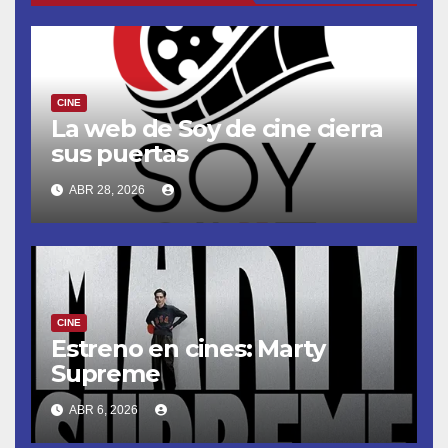
CINE
La web de Soy de cine cierra
sus puertas
ABR 28, 2026
CINE
Estreno en cines: Marty
Supreme
ABR 6, 2026