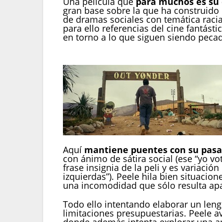
Una película que
para muchos es su 
gran base sobre la que ha construid
de dramas sociales con temática racia
para ello referencias del cine fantást
en torno a lo que siguen siendo peca
Aquí
mantiene puentes con su pas
con ánimo de sátira social (ese “yo v
frase insignia de la peli y es variaci
izquierdas”). Peele hila bien situaci
una incomodidad que sólo resulta apa
Todo ello intentando elaborar un lengu
limitaciones presupuestarias. Peele av
donde además intenta explorar una 