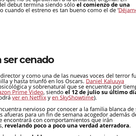
del debut termina siendo sólo
el comienzo de una
so cuando el estreno es tan bueno como el de ‘
Déjam
a ser cenado
irector y como una de las nuevas voces del terror f
la y hasta triunfó en los Oscars.
Daniel Kaluuya
 psicológica y sobrenatural que se encuentra por tie
azon Prime Video
, siendo
el 12 de julio su último dí
podrá
ver en Netflix
y
en SkyShowtime
).
ncuentra nervioso por conocer a la familia blanca de
 las afueras para un fin de semana acogedor además d
 se encontrará con comportamientos que irán
s,
revelando poco a poco una verdad aterradora
.