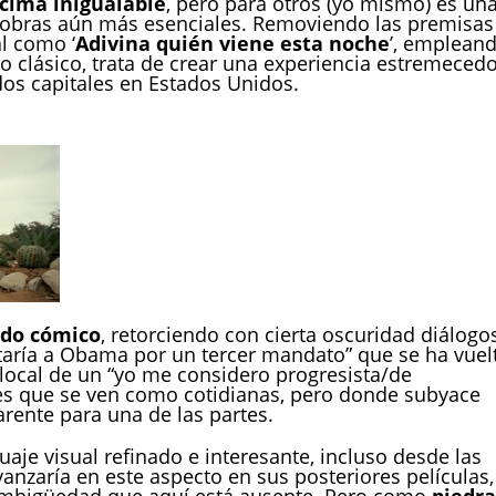
cima inigualable
, pero para otros (yo mismo) es un
o obras aún más esenciales. Removiendo las premisas
l como ‘
Adivina quién viene esta noche
’, emplean
ico clásico, trata de crear una experiencia estremeced
dos capitales en Estados Unidos.
ado cómico
, retorciendo con cierta oscuridad diálogo
otaría a Obama por un tercer mandato” que se ha vuel
ón local de un “yo me considero progresista/de
ones que se ven como cotidianas, pero donde subyace
rente para una de las partes.
aje visual refinado e interesante, incluso desde las
anzaría en este aspecto en sus posteriores películas,
ambigüedad que aquí está ausente. Pero como
piedra