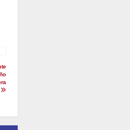
.
nte
año
era
e