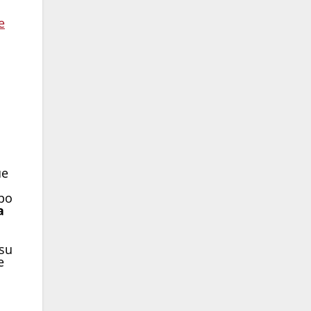
e
ue
mpo
a
 su
e