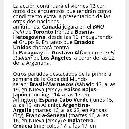
La acción continuará el viernes 12 con
otros dos encuentros que tendrán como
condimento extra la presentación de las
otras dos naciones
anfitrionas.
Canadá
jugará en el
BMO
Field
de
Toronto
frente a
Bosnia-
Herzegovina
, desde las 16, inaugurando
el Grupo B. En tanto que
Estados
Unidos
chocará contra
la
Paraguay
de
Gustavo Alfaro
en el
SoFi
Stadium
de
Los Ángeles
, a partir de las 22
de la Argentina.
Otros partidos destacados de la primera
semana de la Copa del Mundo
serán:
Brasil-Marruecos
(sábado 13, a las
19, en Nueva Jersey),
Países Bajos-
Japón
(domingo 14, a las 17, en
Arlington),
España-Cabo Verde
(lunes 15,
a las 13, en Atlanta),
Argentina-
Argelia
(martes 16, a las 22, en Kansas
City),
Francia-Senegal
(martes 16, a las
16, en Nueva Jersey) e
Inglaterra-
Croacia
(miércoles 17, a las 17, en