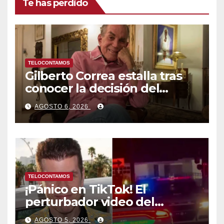
Te has perdido
TELOCONTAMOS
Gilberto Correa estalla tras
conocer la decisión del
tribunal en su caso
AGOSTO 6, 2026
TELOCONTAMOS
¡Pánico en TikTok! El
perturbador video del
famoso influencer Perez
AGOSTO 5, 2026