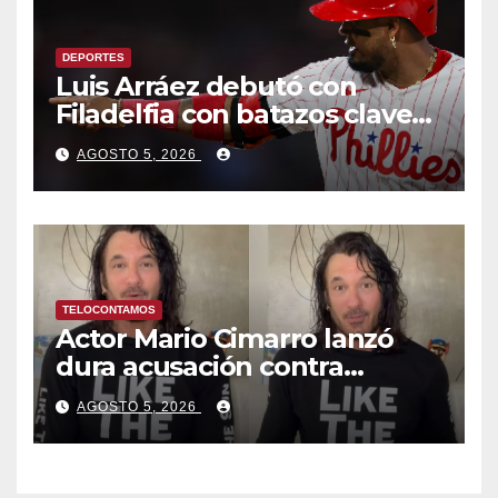
DEPORTES
Luis Arráez debutó con
Filadelfia con batazos claves
que dieron la victoria ante
AGOSTO 5, 2026
Nacionales
TELOCONTAMOS
Actor Mario Cimarro lanzó
dura acusación contra
Telemundo y advirtió que lo
AGOSTO 5, 2026
que hacen en su contra es
ilegal en EEUU