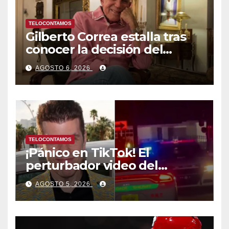
TELOCONTAMOS
Gilberto Correa estalla tras
conocer la decisión del
tribunal en su caso
AGOSTO 6, 2026
TELOCONTAMOS
¡Pánico en TikTok! El
perturbador video del
famoso influencer Perez
AGOSTO 5, 2026
Hilton que obligó a sus fans a
pedir ayuda médica