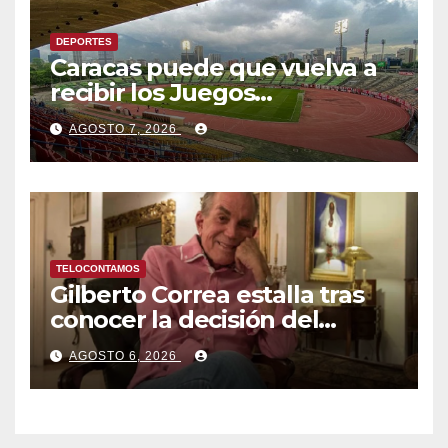
DEPORTES
Caracas puede que vuelva a
recibir los Juegos
Centroamericanos y del
AGOSTO 7, 2026
Caribe tras mas de 70 años
TELOCONTAMOS
Gilberto Correa estalla tras
conocer la decisión del
tribunal en su caso
AGOSTO 6, 2026