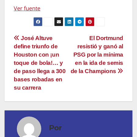
Ver fuente
Navegación
José Altuve
El Dortmund
define triunfo de
resistió y ganó al
de
Houston con ¡un
PSG por la mínima
entradas
toque de bola!… y
en la ida de semis
de paso llega a 300
de la Champions
bases robadas en
su carrera
Por