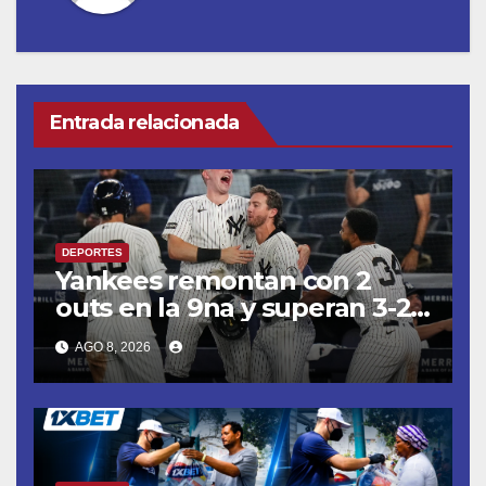
Entrada relacionada
DEPORTES
Yankees remontan con 2
outs en la 9na y superan 3-2
a Bravos en 10 innings tras
AGO 8, 2026
larga lluvia