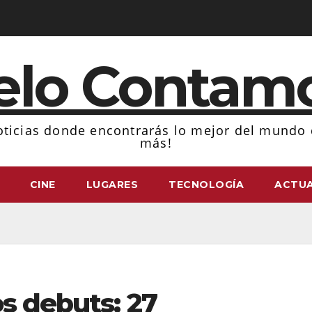
elo Contam
ticias donde encontrarás lo mejor del mundo d
más!
CINE
LUGARES
TECNOLOGÍA
ACTUA
os debuts: 27