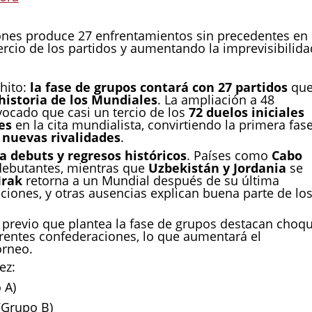
iones produce 27 enfrentamientos sin precedentes en 
ercio de los partidos y aumentando la imprevisibilida
hito:
la fase de grupos contará con 27 partidos
qu
historia de los Mundiales
. La ampliación a 48
ocado que casi un tercio de los
72 duelos iniciales
es
en la cita mundialista, convirtiendo la primera fas
y nuevas rivalidades
.
a debuts y regresos históricos
. Países como
Cabo
debutantes, mientras que
Uzbekistán y Jordania
se
Irak
retorna a un Mundial después de su última
aciones, y otras ausencias explican buena parte de lo
o previo que plantea la fase de grupos destacan choq
erentes confederaciones, lo que aumentará el
orneo.
ez:
 A)
(Grupo B)