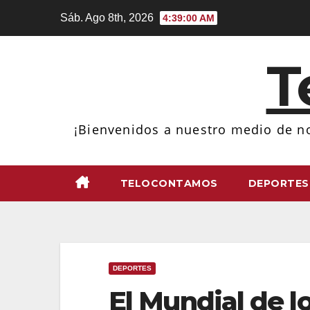
Ir
Sáb. Ago 8th, 2026
4:39:01 AM
al
contenido
T
¡Bienvenidos a nuestro medio de no
TELOCONTAMOS
DEPORTES
DEPORTES
El Mundial de l