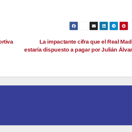
rtiva
La impactante cifra que el Real Mad
estaría dispuesto a pagar por Julián Álva