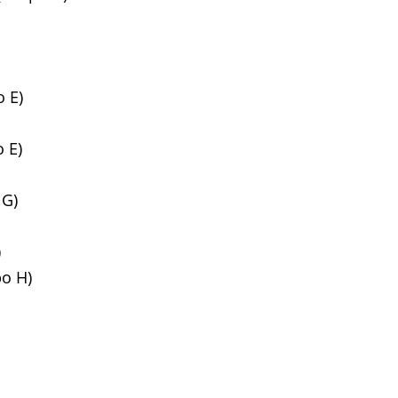
o E)
 E)
 G)
)
po H)