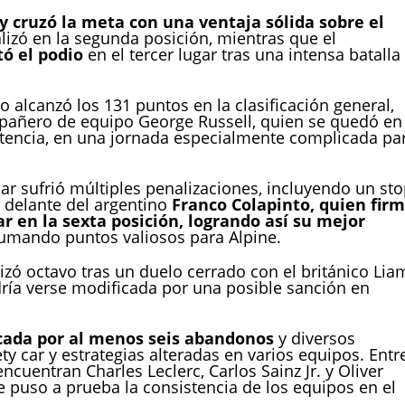
 y cruzó la meta con una ventaja sólida sobre el
alizó en la segunda posición, mientras que el
ó el podio
en el tercer lugar tras una intensa batalla
ano alcanzó los 131 puntos en la clasificación general,
pañero de equipo George Russell, quien se quedó en
tencia, en una jornada especialmente complicada pa
jar sufrió múltiples penalizaciones, incluyendo un sto
 delante del argentino
Franco Colapinto, quien fir
r en la sexta posición, logrando así su mejor
umando puntos valiosos para Alpine.
alizó octavo tras un duelo cerrado con el británico Lia
ría verse modificada por una posible sanción en
cada por al menos seis abandonos
y diversos
ty car y estrategias alteradas en varios equipos. Entr
cuentran Charles Leclerc, Carlos Sainz Jr. y Oliver
 puso a prueba la consistencia de los equipos en el