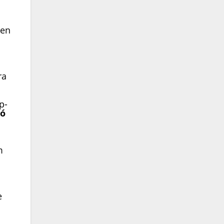
 en
ra
p-
mó
m
e