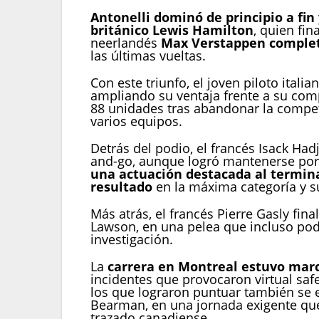
Antonelli dominó de principio a fin
británico Lewis Hamilton
, quien fin
neerlandés
Max Verstappen complet
las últimas vueltas.
Con este triunfo, el joven piloto itali
ampliando su ventaja frente a su com
88 unidades tras abandonar la compe
varios equipos.
Detrás del podio, el francés Isack Had
and-go, aunque logró mantenerse por
una actuación destacada al termina
resultado
en la máxima categoría y s
Más atrás, el francés Pierre Gasly fin
Lawson, en una pelea que incluso pod
investigación.
La
carrera en Montreal estuvo mar
incidentes que provocaron virtual safe
los que lograron puntuar también se en
Bearman, en una jornada exigente que
trazado canadiense.