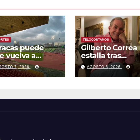
ORTES
TELOCONTAMOS
racas puede
Gilberto Correa
e vuelva a
estalla tras
cibir los Juegos
conocer la
GOSTO 7, 2026
AGOSTO 6, 2026
ntroamericanos
decisión del
el Caribe tras
tribunal en su c
s de 70 años