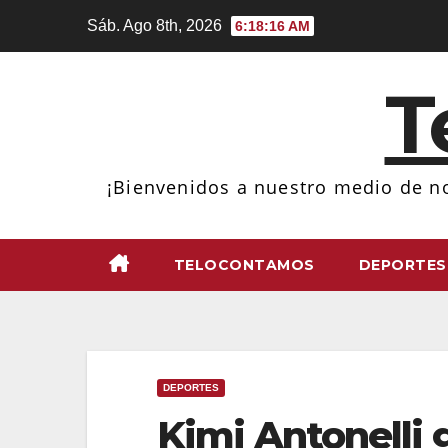
Ir
Sáb. Ago 8th, 2026
6:18:17 AM
al
contenido
T
¡Bienvenidos a nuestro medio de no
TELOCONTAMOS
DEPORTES
DEPORTES
Kimi Antonelli 