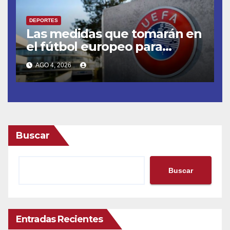
DEPORTES
Las medidas que tomarán en
el fútbol europeo para
erradicar las demoras
AGO 4, 2026
Buscar
Buscar
Entradas Recientes