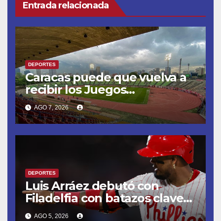
Entrada relacionada
DEPORTES
Caracas puede que vuelva a
recibir los Juegos
Centroamericanos y del
AGO 7, 2026
Caribe tras mas de 70 años
DEPORTES
Luis Arráez debutó con
Filadelfia con batazos claves
que dieron la victoria ante
AGO 5, 2026