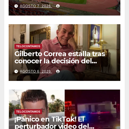
Centroamericanos y del
AGOSTO 7, 2026
Caribe tras mas de 70 años
TELOCONTAMOS
Gilberto Correa estalla tras
conocer la decisión del
tribunal en su caso
AGOSTO 6, 2026
TELOCONTAMOS
¡Pánico en TikTok! El
perturbador video del