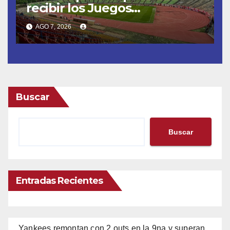
recibir los Juegos
Centroamericanos y del
AGO 7, 2026
Caribe tras mas de 70 años
Buscar
Buscar
Entradas Recientes
Yankees remontan con 2 outs en la 9na y superan