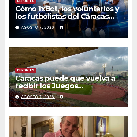
DEPORTES
Cómo 1xBet, los voluntarios y
los futbolistas del Caracas
Fútbol Club juntaron fuerzas
AGOSTO 7, 2026
para ayudar a las familias de
Venezuela
DEPORTES
Caracas puede que vuelva a
recibir los Juegos
Centroamericanos y del
AGOSTO 7, 2026
Caribe tras mas de 70 años