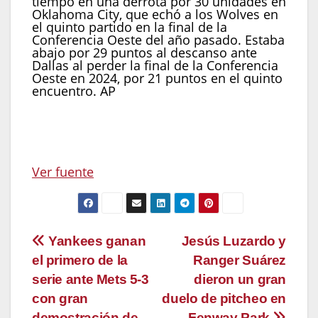
tiempo en una derrota por 30 unidades en
Oklahoma City, que echó a los Wolves en
el quinto partido en la final de la
Conferencia Oeste del año pasado. Estaba
abajo por 29 puntos al descanso ante
Dallas al perder la final de la Conferencia
Oeste en 2024, por 21 puntos en el quinto
encuentro. AP
Ver fuente
Navegación
Yankees ganan
Jesús Luzardo y
el primero de la
Ranger Suárez
de
serie ante Mets 5-3
dieron un gran
entradas
con gran
duelo de pitcheo en
demostración de
Fenway Park