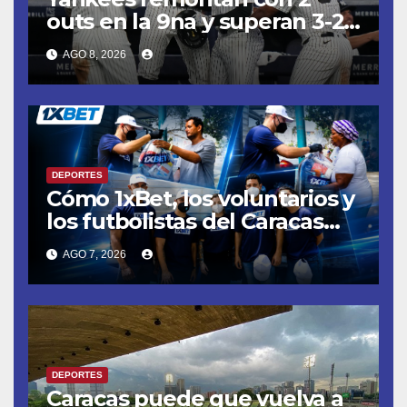
outs en la 9na y superan 3-2
a Bravos en 10 innings tras
AGO 8, 2026
larga lluvia
DEPORTES
Cómo 1xBet, los voluntarios y
los futbolistas del Caracas
Fútbol Club juntaron fuerzas
AGO 7, 2026
para ayudar a las familias de
Venezuela
DEPORTES
Caracas puede que vuelva a