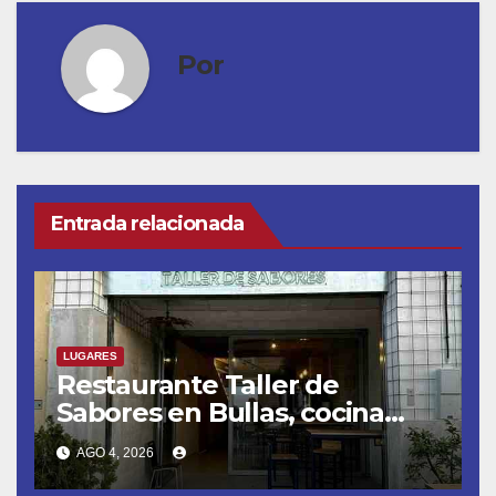
Por
Entrada relacionada
LUGARES
Restaurante Taller de
Sabores en Bullas, cocina
ecléctica
AGO 4, 2026