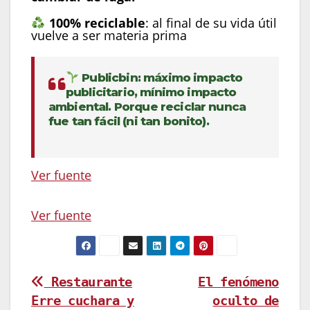
100% reciclable
: al final de su vida útil
vuelve a ser materia prima
Publicbin: máximo impacto
publicitario, mínimo impacto
ambiental. Porque reciclar nunca
fue tan fácil (ni tan bonito).
Ver fuente
Post
Ver fuente
navigation
Navegación
Restaurante
El fenómeno
Erre cuchara y
oculto de