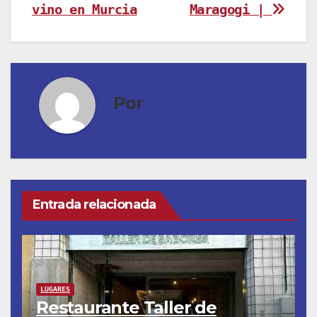
de
vino en Murcia
Maragogi |
entradas
Por
Entrada relacionada
LUGARES
Restaurante Taller de