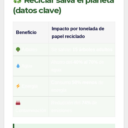
Reciclar salva el planeta
(datos clave)
Impacto por tonelada de
Beneficio
papel reciclado
Árboles
Se salvan
15 árboles adultos
Ahorro del
40% al 70%
de
Agua
agua
Consumo
50% menos
de
Energía
energía
Reducción del
74%
de
Contaminación
emisiones