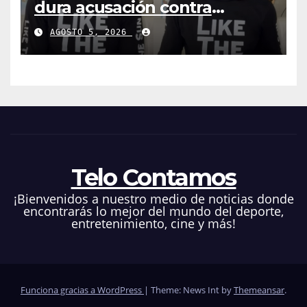
dura acusación contra
Telemundo y advirtió que lo
AGOSTO 5, 2026
que hacen en su contra es
ilegal en EEUU
Telo Contamos
¡Bienvenidos a nuestro medio de noticias donde
encontrarás lo mejor del mundo del deporte,
entretenimiento, cine y más!
Funciona gracias a WordPress
|
Theme: News Int by
Themeansar
.