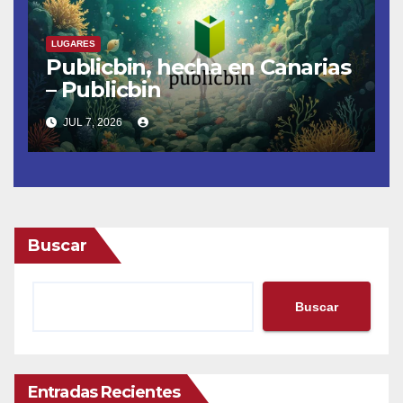
LUGARES
Publicbin, hecha en Canarias
– Publicbin
JUL 7, 2026
Buscar
Buscar
Entradas Recientes