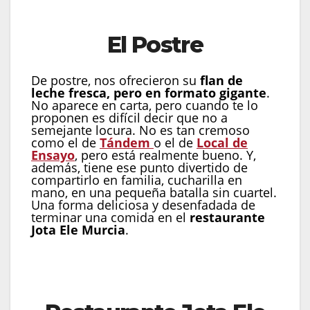
Costilla de vaca asada con parmentier
El Postre
De postre, nos ofrecieron su
flan de
leche fresca, pero en formato gigante
.
No aparece en carta, pero cuando te lo
proponen es difícil decir que no a
semejante locura. No es tan cremoso
como el de
Tándem
o el de
Local de
Ensayo
, pero está realmente bueno. Y,
además, tiene ese punto divertido de
compartirlo en familia, cucharilla en
mano, en una pequeña batalla sin cuartel.
Una forma deliciosa y desenfadada de
terminar una comida en el
restaurante
Jota Ele Murcia
.
Flan gigante