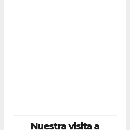
Canelón de aguacate relleno de atún rojo
Alcachofas naturales con jamón ibérico
Paletilla de cabrito lechal asada
Torrija de brioche doradita al momento
Tarta de chocolate con el toque especial para
atrevidos
Nuestra visita a