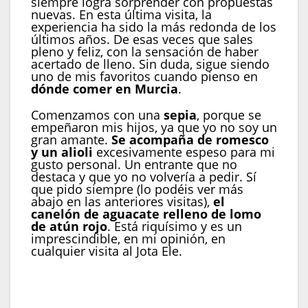
siempre logra sorprender con propuestas
nuevas. En esta última visita, la
experiencia ha sido la más redonda de los
últimos años. De esas veces que sales
pleno y feliz, con la sensación de haber
acertado de lleno. Sin duda, sigue siendo
uno de mis favoritos cuando pienso en
dónde comer en Murcia
.
Comenzamos con una
sepia
, porque se
empeñaron mis hijos, ya que yo no soy un
gran amante.
Se acompaña de romesco
y un alioli
excesivamente espeso para mi
gusto personal. Un entrante que no
destaca y que yo no volvería a pedir. Sí
que pido siempre (lo podéis ver más
abajo en las anteriores visitas),
el
canelón de aguacate relleno de lomo
de atún rojo
. Está riquísimo y es un
imprescindible, en mi opinión, en
cualquier visita al Jota Ele.
Canelón de aguacate relleno de lomo de atún rojo