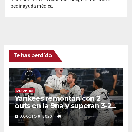
pedir ayuda médica
Te has perdido
DEPORTES
Yankees remontan con 2
outs en la 9na y superan 3-2 a
Bravos en 10 innings tras
AGOSTO 8, 2026
larga lluvia