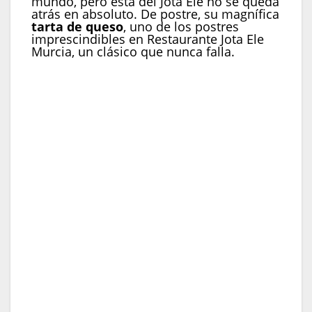
mundo, pero esta del Jota Ele no se queda
atrás en absoluto. De postre, su magnífica
tarta de queso
, uno de los postres
imprescindibles en Restaurante Jota Ele
Murcia, un clásico que nunca falla.
Para empezar en Restaurante Jota Ele Murcia
Alcachofas con jamón
Canelón de aguacate relleno de tartar de atún
Paletilla de cabrito
Tarta de queso