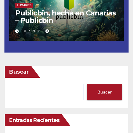
LUGARES
Publicbin, hecha en Canarias
– Publicbin
JUL 7, 2026
Buscar
Buscar
Entradas Recientes