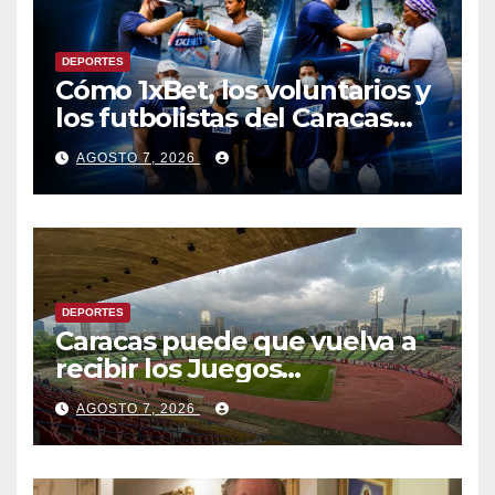
DEPORTES
Cómo 1xBet, los voluntarios y
los futbolistas del Caracas
Fútbol Club juntaron fuerzas
AGOSTO 7, 2026
para ayudar a las familias de
Venezuela
DEPORTES
Caracas puede que vuelva a
recibir los Juegos
Centroamericanos y del
AGOSTO 7, 2026
Caribe tras mas de 70 años