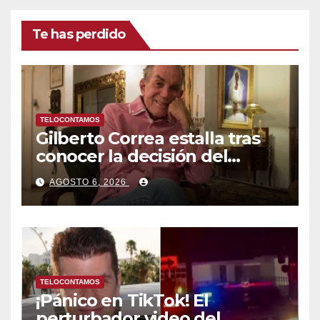
tradas
Te has perdido
TELOCONTAMOS
Gilberto Correa estalla tras
conocer la decisión del
tribunal en su caso
AGOSTO 6, 2026
TELOCONTAMOS
¡Pánico en TikTok! El
perturbador video del