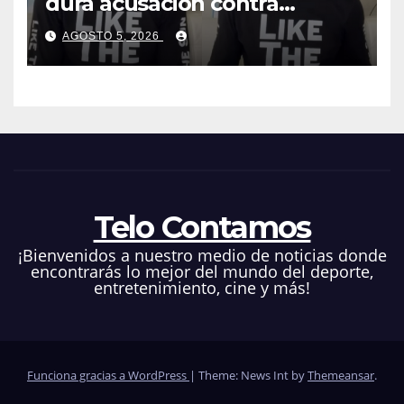
dura acusación contra
Telemundo y advirtió que lo
AGOSTO 5, 2026
que hacen en su contra es
ilegal en EEUU
Telo Contamos
¡Bienvenidos a nuestro medio de noticias donde
encontrarás lo mejor del mundo del deporte,
entretenimiento, cine y más!
Funciona gracias a WordPress
|
Theme: News Int by
Themeansar
.