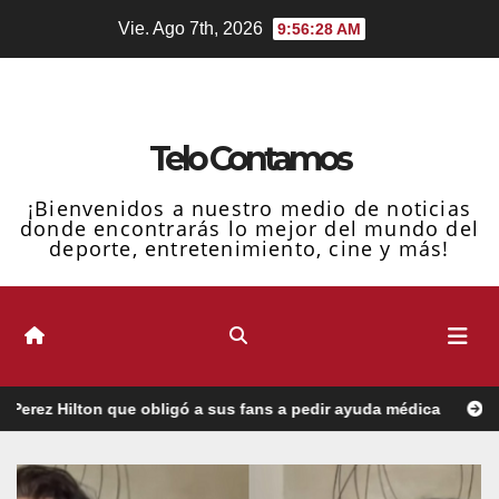
Ir
Vie. Ago 7th, 2026
9:56:29 AM
al
contenido
Telo Contamos
¡Bienvenidos a nuestro medio de noticias
donde encontrarás lo mejor del mundo del
deporte, entretenimiento, cine y más!
obligó a sus fans a pedir ayuda médica
Luis Arráez debutó c