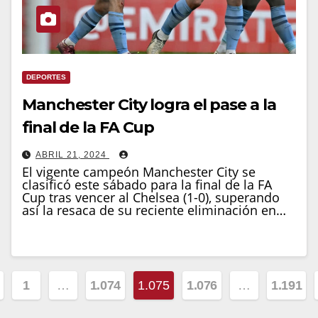
DEPORTES
Manchester City logra el pase a la
final de la FA Cup
ABRIL 21, 2024
El vigente campeón Manchester City se
clasificó este sábado para la final de la FA
Cup tras vencer al Chelsea (1-0), superando
así la resaca de su reciente eliminación en…
ginación
1
…
1.074
1.075
1.076
…
1.191