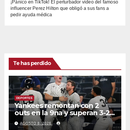
¡Pánico en TikTok! El perturbador video del famoso
influencer Perez Hilton que obligó a sus fans a
pedir ayuda médica
Te has perdido
DEPORTES
Yankees remontan con 2
outs en la 9na y superan 3-2 a
Bravos en 10 innings tras
AGOSTO 8, 2026
larga lluvia