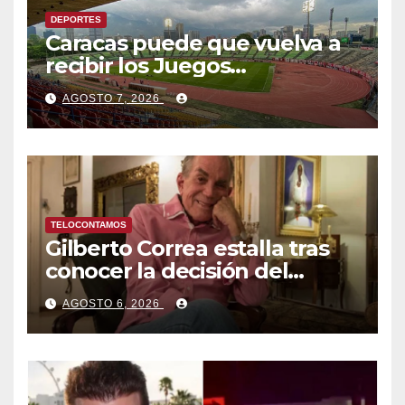
DEPORTES
Caracas puede que vuelva a
recibir los Juegos
Centroamericanos y del
AGOSTO 7, 2026
Caribe tras mas de 70 años
TELOCONTAMOS
Gilberto Correa estalla tras
conocer la decisión del
tribunal en su caso
AGOSTO 6, 2026