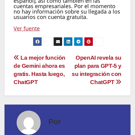
español), así como también en las
cuentas empresariales. Por el momento
no hay información sobre su llegada a los
usuarios con cuenta gratuita.
Ver fuente
Navegación
La mejor función
OpenAI revela su
de Gemini ahora es
plan para GPT-5 y
de
gratis. Hasta luego,
su integración con
entradas
ChatGPT
ChatGPT
Por