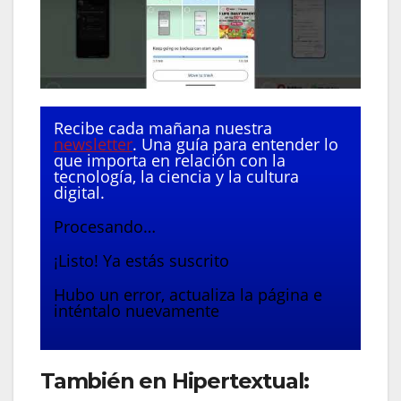
Recibe cada mañana nuestra
newsletter
. Una guía para entender lo
que importa en relación con la
tecnología, la ciencia y la cultura
digital.
Procesando…
¡Listo! Ya estás suscrito
Hubo un error, actualiza la página e
inténtalo nuevamente
También en Hipertextual: