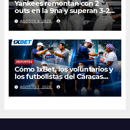
Yankees remontan con 2
outs en la 9na y superan 3-2 a
Bravos en 10 innings tras
AGOSTO 8, 2026
larga lluvia
DEPORTES
Cómo 1xBet, los voluntarios y
los futbolistas del Caracas
Fútbol Club juntaron fuerzas
AGOSTO 7, 2026
para ayudar a las familias de
Venezuela