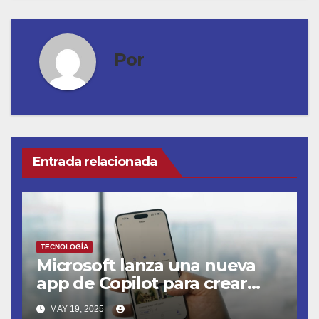
Por
Entrada relacionada
TECNOLOGÍA
Microsoft lanza una nueva
app de Copilot para crear
agentes de IA
MAY 19, 2025