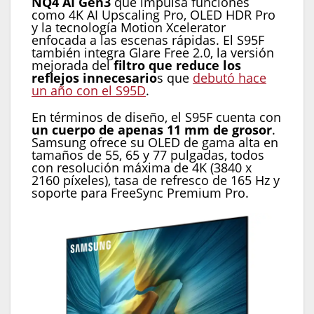
NQ4 AI Gen3
que impulsa funciones
como 4K AI Upscaling Pro, OLED HDR Pro
y la tecnología Motion Xcelerator
enfocada a las escenas rápidas. El S95F
también integra Glare Free 2.0, la versión
mejorada del
filtro que reduce los
reflejos innecesario
s que
debutó hace
un año con el S95D
.
En términos de diseño, el S95F cuenta con
un cuerpo de apenas 11 mm de grosor
.
Samsung ofrece su OLED de gama alta en
tamaños de 55, 65 y 77 pulgadas, todos
con resolución máxima de 4K (3840 x
2160 píxeles), tasa de refresco de 165 Hz y
soporte para FreeSync Premium Pro.