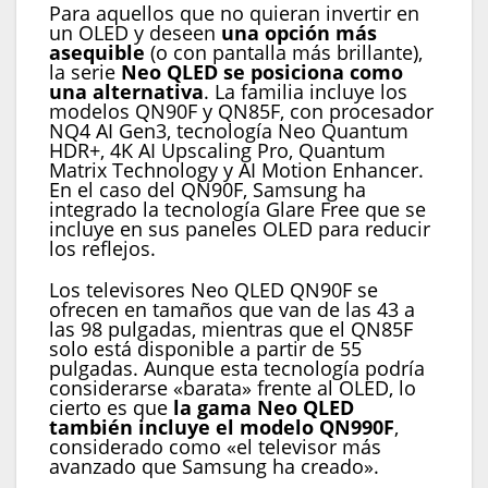
Para aquellos que no quieran invertir en
un OLED y deseen
una opción más
asequible
(o con pantalla más brillante),
la serie
Neo QLED se posiciona como
una alternativa
. La familia incluye los
modelos QN90F y QN85F, con procesador
NQ4 AI Gen3, tecnología Neo Quantum
HDR+, 4K AI Upscaling Pro, Quantum
Matrix Technology y AI Motion Enhancer.
En el caso del QN90F, Samsung ha
integrado la tecnología Glare Free que se
incluye en sus paneles OLED para reducir
los reflejos.
Los televisores Neo QLED QN90F se
ofrecen en tamaños que van de las 43 a
las 98 pulgadas, mientras que el QN85F
solo está disponible a partir de 55
pulgadas. Aunque esta tecnología podría
considerarse «barata» frente al OLED, lo
cierto es que
la gama Neo QLED
también incluye el modelo QN990F
,
considerado como «el televisor más
avanzado que Samsung ha creado».