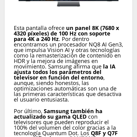
Samsung Neo QLED 8K QN990F
Esta pantalla ofrece
un panel 8K (7680 x
4320 píxeles) de 100 Hz con soporte
para 4K a 240 Hz
. Por dentro
encontramos un procesador NQ8 AI Gen3,
que impulsa Vision AI y otras tecnologías
como la remasterización de contenido en
HDR y la mejora de imágenes en
movimiento. Samsung afirma que
la IA
ajusta todos los parámetros del
televisor en función del entorno
,
aunque, siendo honestos, las
optimizaciones automáticas son una de
las primeras características que desactiva
el usuario entusiasta.
Por último,
Samsung también ha
actualizado su gama QLED
con
televisores que pueden reproducir el
100% del volumen del color gracias a la
tecnología Quantum Dot. Los
Q8F y Q7F