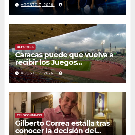
Fútbol Club juntaron fuerzas
AGOSTO 7, 2026
para ayudar a las familias de
Venezuela
DEPORTES
Caracas puede que vuelva a
recibir los Juegos
Centroamericanos y del
AGOSTO 7, 2026
Caribe tras mas de 70 años
TELOCONTAMOS
Gilberto Correa estalla tras
conocer la decisión del