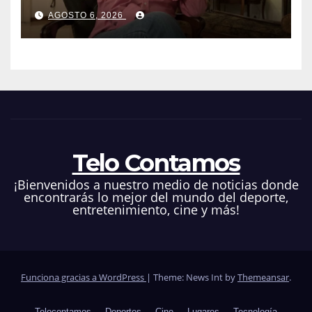
tribunal en su caso
AGOSTO 6, 2026
Telo Contamos
¡Bienvenidos a nuestro medio de noticias donde
encontrarás lo mejor del mundo del deporte,
entretenimiento, cine y más!
Funciona gracias a WordPress
|
Theme: News Int by
Themeansar
.
Telocontamos
Deportes
Cine
Lugares
Tecnología