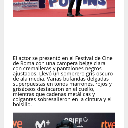
También en Roma llevó campera beige con
cremalleras y pantalones negros ajustados, y
destacó por la superposición de bufandas y por
cadenas y colgantes visibles en la cintura
(REUTERS/Yara Nardi)
El actor se presentó en el Festival de Cine
de Roma con una campera beige clara
con cremalleras y pantalones negros
ajustados. Llevó un sombrero gris oscuro
de ala media. Varias bufandas delgadas
superpuestas en tonos marrones, rojos y
grisáceos destacaron en el cuello,
mientras que cadenas metálicas y
colgantes sobresalieron en la cintura y el
bolsillo.