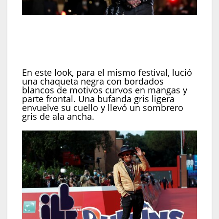
En el mismo festival lució chaqueta negra bordada
con bufanda gris y sombrero gris de ala ancha, y
completó con anteojos de montura gruesa y
anillos en ambas manos (REUTERS/Yara Nardi)
En este look, para el mismo festival, lució
una chaqueta negra con bordados
blancos de motivos curvos en mangas y
parte frontal. Una bufanda gris ligera
envuelve su cuello y llevó un sombrero
gris de ala ancha.