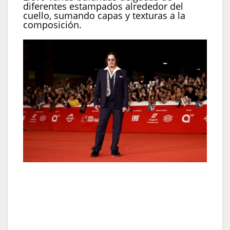
diferentes estampados alrededor del
cuello, sumando capas y texturas a la
composición.
En el Festival de Cine de Roma eligió traje azul
oscuro con chaleco floral y corbata, suavizó con el
cuello abierto, y acentuó su impronta con anillos y
lentes azulados (REUTERS/Guglielmo
Mangiapane)