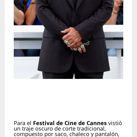
En el Festival de Cine de Cannes vistió traje
oscuro con chaleco y pantalón, sumó camisa y
pañuelo blancos sin corbata, y mantuvo su sello
con el cabello suelto y varios anillos
(REUTERS/Gonzalo Fuentes)
Para el
Festival de Cine de Cannes
vistió
un traje oscuro de corte tradicional,
compuesto por saco, chaleco y pantalón,