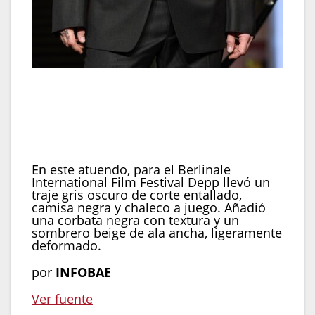
En el Berlinale International Film Festival usó traje
gris oscuro entallado con camisa negra y chaleco,
y cerró con corbata texturada, sombrero beige
deformado y accesorios metálicos
(REUTERS/Annegret Hilse)
En este atuendo, para el Berlinale
International Film Festival Depp llevó un
traje gris oscuro de corte entallado,
camisa negra y chaleco a juego. Añadió
una corbata negra con textura y un
sombrero beige de ala ancha, ligeramente
deformado.
por
INFOBAE
Ver fuente