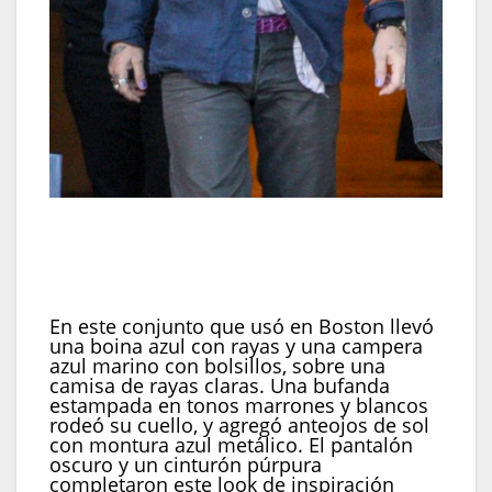
En Boston llevó boina azul rayada y campera azul
marino, sumó bufanda estampada y gafas de
montura metálica, y cerró con pantalón oscuro y
cinturón púrpura (Backgrid/The Grosby Group)
En este conjunto que usó en Boston llevó
una boina azul con rayas y una campera
azul marino con bolsillos, sobre una
camisa de rayas claras. Una bufanda
estampada en tonos marrones y blancos
rodeó su cuello, y agregó anteojos de sol
con montura azul metálico. El pantalón
oscuro y un cinturón púrpura
completaron este look de inspiración