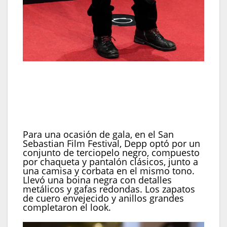
En una gala del San Sebastian Film Festival vistió
terciopelo negro con corbata al tono, y sumó boina
con detalles metálicos, gafas redondas, zapatos
envejecidos y anillos grandes (REUTERS/Vincent
West)
Para una ocasión de gala, en el San
Sebastian Film Festival, Depp optó por un
conjunto de terciopelo negro, compuesto
por chaqueta y pantalón clásicos, junto a
una camisa y corbata en el mismo tono.
Llevó una boina negra con detalles
metálicos y gafas redondas. Los zapatos
de cuero envejecido y anillos grandes
completaron el look.