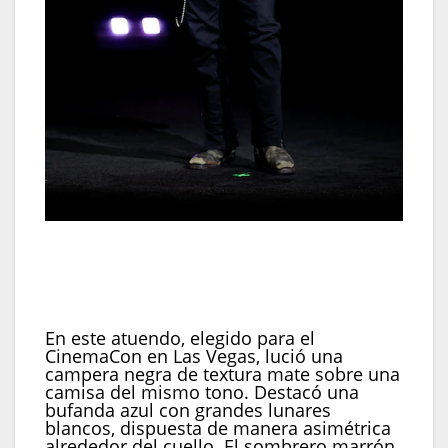
En la CinemaCon de Las Vegas llevó campera
negra mate, bufanda azul de lunares y sombrero
marrón, y remató con anillos, cadena metálica y
zapatos gastados (REUTERS/Caroline Brehman)
En este atuendo, elegido para el
CinemaCon en Las Vegas, lució una
campera negra de textura mate sobre una
camisa del mismo tono. Destacó una
bufanda azul con grandes lunares
blancos, dispuesta de manera asimétrica
alrededor del cuello. El sombrero marrón