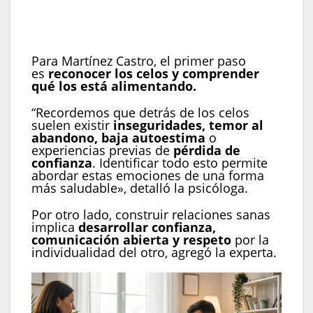
individualidad ayudan a prevenir el control y la
desconfianza en la pareja (Imagen Ilustrativa
Infobae)
Para Martínez Castro, el primer paso
es
reconocer los celos y comprender
qué los está alimentando.
“Recordemos que detrás de los celos
suelen existir
inseguridades, temor al
abandono, baja autoestima
o
experiencias previas de
pérdida de
confianza
. Identificar todo esto permite
abordar estas emociones de una forma
más saludable», detalló la psicóloga.
Por otro lado, construir relaciones sanas
implica
desarrollar confianza,
comunicación abierta y respeto
por la
individualidad del otro, agregó la experta.