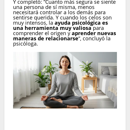
Y completó: “Cuanto más segura se siente
una persona de sí misma, menos
necesitará controlar a los demás para
sentirse querida. Y cuando los celos son
muy intensos, la
ayuda psicológica es
una herramienta muy valiosa
para
comprender el origen y
aprender nuevas
maneras de relacionarse
“, concluyó la
psicóloga.
Técnicas como la respiración consciente y el
knock out pueden ser útiles para manejar
episodios de celos(Imagen Ilustrativa Infobae)