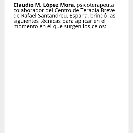
Claudio M. López Mora
, psicoterapeuta
colaborador del Centro de Terapia Breve
de Rafael Santandreu, España, brindó las
siguientes técnicas para aplicar en el
momento en el que surgen los celos:
Técnica del semáforo.
“Hay que identificar
previamente dónde se sitúan tus emociones
negativas de los celos en tu cuerpo, -por
ejemplo, en el pecho, en la garganta, etc.- y
cómo van creciendo.
Observa las señales
de tu organismo
y reconoce que algo te
está incomodando. Imagina, que estas
sensaciones son como un semáforo: tienes
que reconocer dónde nacen, cuándo nacen
y, antes de que llegue al nivel rojo, es el
momento de hacer un STOP, debes parar»,
recomendó el especialista.