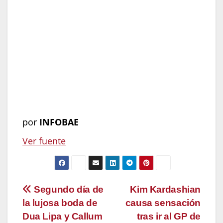
diafragma, seguidos de 7 segundos
conteniendo la respiración y terminar con 10
segundos exhalando sin prisa. Se aplica en
el momento en que se presenta el secuestro
emocional por celotipia, durante varios
minutos, repitiendo el ciclo varias veces
hasta que estés más calmado», concluyó
López Mora.
por
INFOBAE
Ver fuente
Navegación
Segundo día de
Kim Kardashian
la lujosa boda de
causa sensación
de
Dua Lipa y Callum
tras ir al GP de