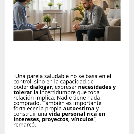
En casos de celos patológicos, la ayuda
psicológica resulta necesaria para recuperar el
bienestar y la estabilidad en la pareja (Imagen
Ilustrativa Infobae)
“Una pareja saludable no se basa en el
control, sino en la capacidad de
poder
dialogar
, expresar
necesidades y
tolerar
la incertidumbre que toda
relación implica. Nadie tiene nada
comprado. También es importante
fortalecer la propia
autoestima
y
construir una
vida personal rica en
intereses, proyectos, vínculos
“,
remarcó.