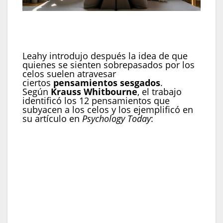
La necesidad de controlar y buscar certezas es
una reacción frecuente ante la ansiedad que
generan los celos (Imagen Ilustrativa Infobae)
Leahy introdujo después la idea de que
quienes se sienten sobrepasados por los
celos suelen atravesar
ciertos
pensamientos sesgados
.
Según
Krauss Whitbourne
, el trabajo
identificó los 12 pensamientos que
subyacen a los celos y los ejemplificó en
su artículo en
Psychology Today
:
Lectura de la mente:
suponer que se sabe
lo que otras personas están pensando (“Él
piensa que ella es sexy”).
Adivinación:
hacer predicciones negativas
sobre el futuro (“Ella será infiel”).
Catastrofización:
no poder soportar lo que
sucederá (“Sería terrible si mi pareja me