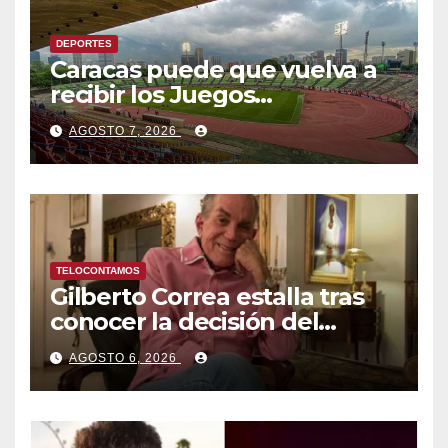
DEPORTES
Caracas puede que vuelva a
recibir los Juegos
Centroamericanos y del
AGOSTO 7, 2026
Caribe tras mas de 70 años
TELOCONTAMOS
Gilberto Correa estalla tras
conocer la decisión del
tribunal en su caso
AGOSTO 6, 2026