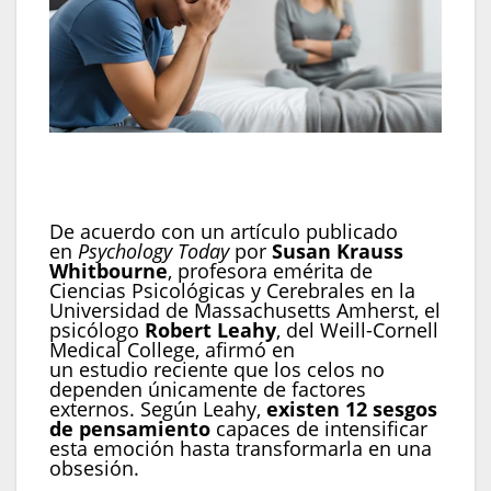
Los celos surgen ante la percepción de una
amenaza real o imaginaria hacia una relación
significativa (Imagen Ilustrativa Infobae)
De acuerdo con un artículo publicado
en
Psychology Today
por
Susan Krauss
Whitbourne
, profesora emérita de
Ciencias Psicológicas y Cerebrales en la
Universidad de Massachusetts Amherst, el
psicólogo
Robert Leahy
, del Weill-Cornell
Medical College, afirmó en
un estudio reciente que los celos no
dependen únicamente de factores
externos. Según Leahy,
existen 12 sesgos
de pensamiento
capaces de intensificar
esta emoción hasta transformarla en una
obsesión.