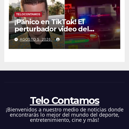
TELOCONTAMOS
¡Pánico en TikTok! El
perturbador video del
famoso influencer Perez
AGOSTO 5, 2026
Hilton que obligó a sus fans a
pedir ayuda médica
Telo Contamos
¡Bienvenidos a nuestro medio de noticias donde
encontrarás lo mejor del mundo del deporte,
entretenimiento, cine y más!