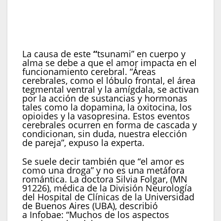
conexión y tranquilidad en las relaciones
amorosas, sino que también tiene efectos
positivos en el corazón (Imagen ilustrativa
Infobae)
La causa de este
“
tsunami” en cuerpo y
alma se debe a que el amor impacta en el
funcionamiento cerebral. “Áreas
cerebrales, como el lóbulo frontal, el área
tegmental ventral y la amígdala, se activan
por la acción de sustancias y hormonas
tales como la dopamina, la oxitocina, los
opioides y la vasopresina. Estos eventos
cerebrales ocurren en forma de cascada y
condicionan, sin duda, nuestra elección
de pareja”, expuso la experta.
Se suele decir también que “el amor es
como una droga” y no es una metáfora
romántica. La doctora Silvia Folgar, (MN
91226), médica de la División Neurología
del Hospital de Clínicas de la Universidad
de Buenos Aires (UBA), describió
a Infobae: “Muchos de los aspectos