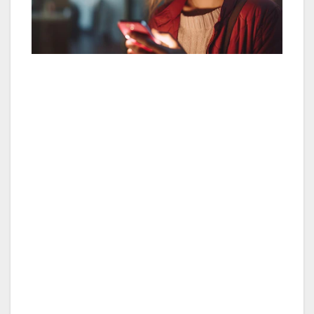
Investigaciones muestran que una persona
enamorada puede pensar en su pareja hasta el
65% del tiempo que está despierta (Imagen
ilustrativa Infobae)
No poder dejar de mirar a la persona
amada. Perderse en sus ojos es una señal
clásica de enamoramiento.
Presentar “síntomas” físicos ante
él/ella: corazón acelerado, nervios, etc.
Sentirse como drogado. Una investigación
preliminar llevada a cabo por Sandra
Langeslag, profesora asociada de
neurociencia del comportamiento en la
Universidad de Missouri, en San Luis,