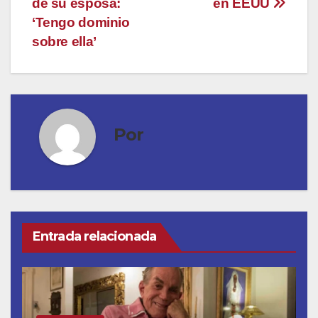
entradas
de su esposa:
en EEUU
‘Tengo dominio
sobre ella’
Por
Entrada relacionada