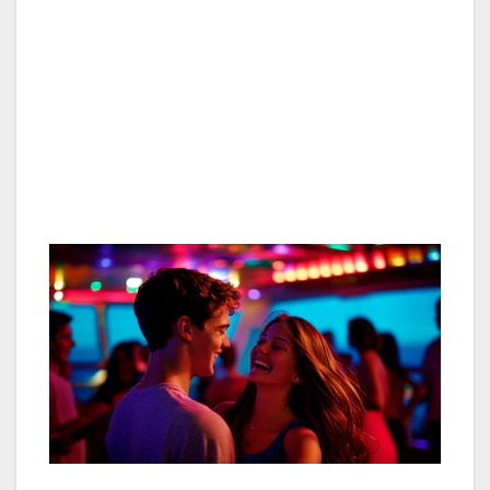
Pensar de forma más positiva sobre el
futuro.
Nos encantan sus rarezas. Incluso, pueden
hacer que nos enamoremos aún más, por su
singularidad.
Queremos que sea feliz. La felicidad de
alguien se vuelve muy importante cuando
nos enamoramos.
La atracción inicial activa el circuito de