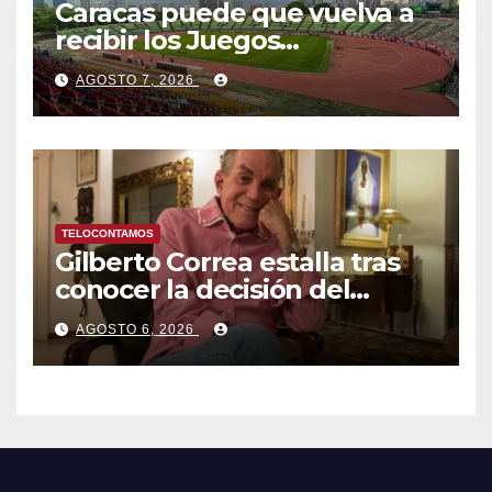
Caracas puede que vuelva a
recibir los Juegos
Centroamericanos y del
AGOSTO 7, 2026
Caribe tras mas de 70 años
TELOCONTAMOS
Gilberto Correa estalla tras
conocer la decisión del
tribunal en su caso
AGOSTO 6, 2026