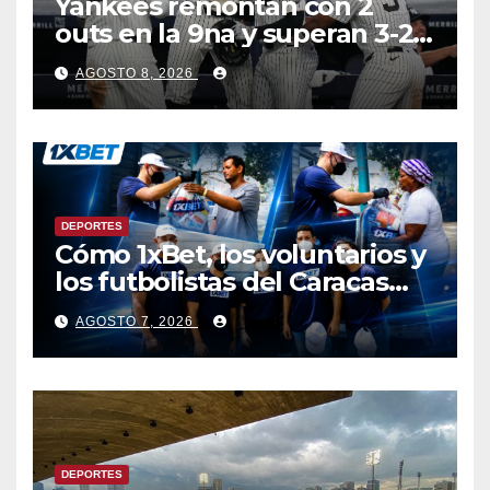
Yankees remontan con 2
outs en la 9na y superan 3-2 a
Bravos en 10 innings tras
AGOSTO 8, 2026
larga lluvia
DEPORTES
Cómo 1xBet, los voluntarios y
los futbolistas del Caracas
Fútbol Club juntaron fuerzas
AGOSTO 7, 2026
para ayudar a las familias de
Venezuela
DEPORTES