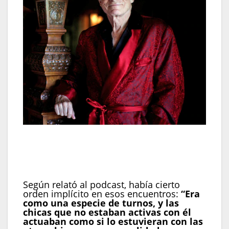
Holly Madison aseguró que las noches íntimas
organizadas por Hugh Hefner eran incómodas y
que “nadie las disfrutaba realmente” (Fred Prouser
/ Reuters / Splash)
Según relató al podcast, había cierto
orden implícito en esos encuentros:
“Era
como una especie de turnos, y las
chicas que no estaban activas con él
actuaban como si lo estuvieran con las