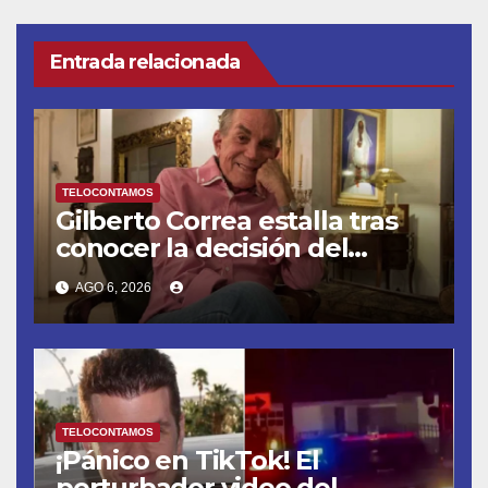
Entrada relacionada
TELOCONTAMOS
Gilberto Correa estalla tras
conocer la decisión del
tribunal en su caso
AGO 6, 2026
TELOCONTAMOS
¡Pánico en TikTok! El
perturbador video del