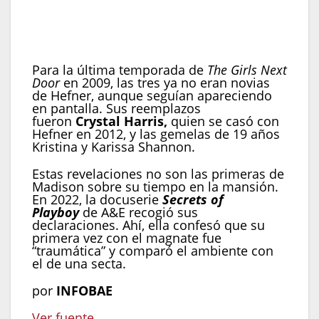
presiones que Hefner imponía a sus novias,
según Madison (Photo by Chris
Alan/BEI/Shutterstock )
Para la última temporada de
The Girls Next
Door
en 2009, las tres ya no eran novias
de Hefner, aunque seguían apareciendo
en pantalla. Sus reemplazos
fueron
Crystal Harris,
quien se casó con
Hefner en 2012, y las gemelas de 19 años
Kristina y Karissa Shannon.
Estas revelaciones no son las primeras de
Madison sobre su tiempo en la mansión.
En 2022, la docuserie
Secrets of
Playboy
de A&E recogió sus
declaraciones. Ahí, ella confesó que su
primera vez con el magnate fue
“traumática” y comparó el ambiente con
el de una secta.
por
INFOBAE
Ver fuente