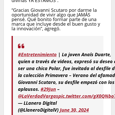
divinas YA ESTAMOS”.
“Gracias Giovanni Scutaro por darme la
oportunidad de vivir algo que JAMÁS
pensé. Qué bonito formar parte de una
marca que incluye desde el buen gusto y
la innovación”, agregó.
#Entretenimiento
| La joven Anaís Duarte,
quien a través de videos, expresó su deseo 
ser una chica Polar, fue invitada al desfile 
la colección Primavera – Verano del afama
Giovanni Scutaro, su desfile empezó con los
aplausos.
#29Jun
–
@LaVerdadVargas
pic.twitter.com/gX0QNbo
— LLanero Digital
(@LlaneroDigitalV)
June 30, 2024