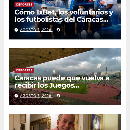
DEPORTES
Cómo 1xBet, los voluntarios y
los futbolistas del Caracas
Fútbol Club juntaron fuerzas
AGOSTO 7, 2026
para ayudar a las familias de
Venezuela
DEPORTES
Caracas puede que vuelva a
recibir los Juegos
Centroamericanos y del
AGOSTO 7, 2026
Caribe tras mas de 70 años