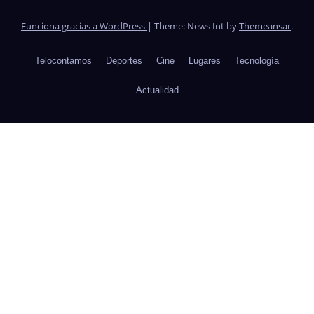
Funciona gracias a WordPress
|
Theme: News Int by
Themeansar
.
Telocontamos
Deportes
Cine
Lugares
Tecnología
Actualidad