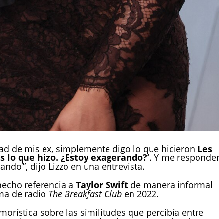
 en sus letras. REUTERS/Danny Moloshok
dad de mis ex, simplemente digo lo que hicieron
Les
es lo que hizo. ¿Estoy exagerando?’
. Y me responde
ndo’”, dijo Lizzo en una entrevista.
hecho referencia a
Taylor Swift
de manera informal
ama de radio
The Breakfast Club
en 2022.
rística sobre las similitudes que percibía entre