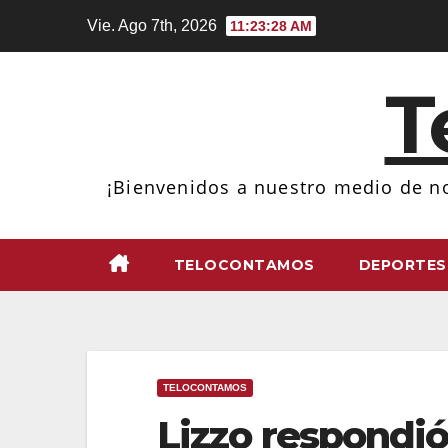
Ir
Vie. Ago 7th, 2026
11:23:29 AM
al
contenido
T
¡Bienvenidos a nuestro medio de no
TELOCONTAMOS
DEPORTES
TELOCONTAMOS
Lizzo respondió