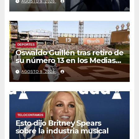
AGOSTO 9, 2026
ayudar a Venezuela
DEPORTES
Oswaldo Guillén tras retiro de
su número 13 en los Medias
Blancas: «Cumplí mis
AGOSTO 9, 2026
sueños»
TELOCONTAMOS
Esto dijo Britney Spears
sobre la industria musical