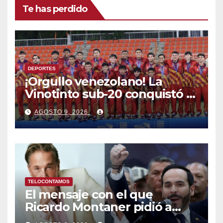
Te has perdido
DEPORTES
¡Orgullo venezolano! La
Vinotinto sub-20 conquistó el
oro en los Juegos
AGOSTO 9, 2026
Centroamericanos y del
Caribe tras unos dramáticos
penales
TELOCONTAMOS
El mensaje con el que
Ricardo Montaner pidió a
Abelardo de la Espriella