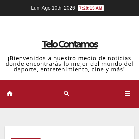
Ir
Lun. Ago 10th, 2026
7:28:14 AM
al
contenido
Telo Contamos
¡Bienvenidos a nuestro medio de noticias
donde encontrarás lo mejor del mundo del
deporte, entretenimiento, cine y más!