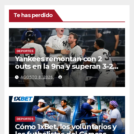
Te has perdido
DEPORTES
Yankees remontan con 2
outs en la 9na y superan 3-2 a
Bravos en 10 innings tras
AGOSTO 8, 2026
larga lluvia
DEPORTES
Cómo 1xBet, los voluntarios y