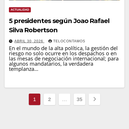
ACTUALIDAD
5 presidentes según Joao Rafael
Silva Robertson
ABRIL 30, 2026
TELOCONTAMOS
En el mundo de la alta política, la gestión del
riesgo no solo ocurre en los despachos o en
las mesas de negociación internacional; para
algunos mandatarios, la verdadera
templanza…
Paginación
1
2
…
35
de
entradas