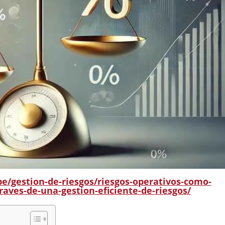
pe/gestion-de-riesgos/riesgos-operativos-como-
raves-de-una-gestion-eficiente-de-riesgos/