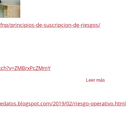
fnp/principios-de-suscripcion-de-riesgos/
olatilidad en las carteras de inversión de la aseguradora (tasas
atch?v=ZMBrxPcZMmY
s internos, tecnología o errores humanos.
Leer más
edatos.blogspot.com/2019/02/riesgo-operativo.html
 realizar inversiones para cumplir con las obligaciones de pag