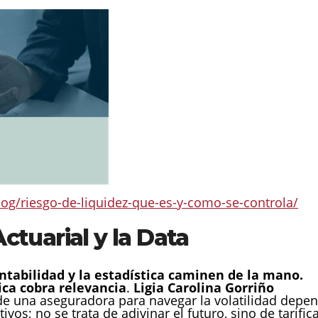
og/riesgo-de-liquidez-que-es-y-como-se-controla/
 Actuarial y la Data
ntabilidad y la estadística caminen de la mano.
ica cobra relevancia
.
Ligia Carolina Gorriño
de una aseguradora para navegar la volatilidad depe
vos; no se trata de adivinar el futuro, sino de tarific