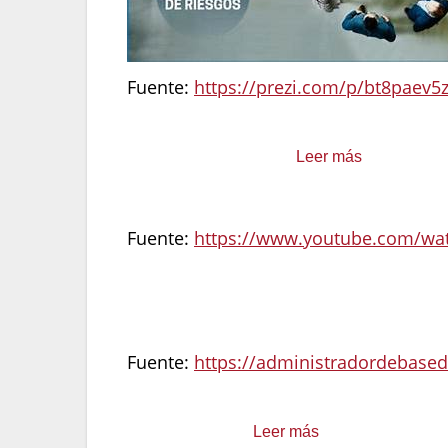
Fuente:
https://prezi.com/p/bt8paev5z
Riesgo de Mercado:
El impacto de la v
interés, inflación).
Leer más
Fuente:
https://www.youtube.com/w
Riesgo Operacional:
Fallos en proceso
Fuente:
https://administradordebased
Riesgo de Liquidez:
La incapacidad de
inmediatas.
Leer más