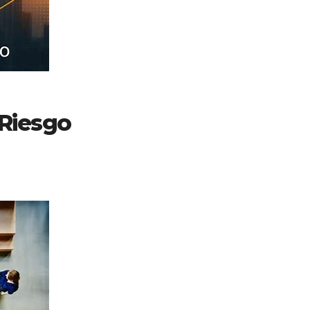
 Riesgo
 de que las primas cobradas no cubran las reclamaciones futur