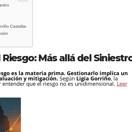
iestro
rriño Castellar
rsión
l Riesgo: Más allá del Siniestr
esgo es la materia prima. Gestionarlo implica un
valuación y mitigación.
Según
Ligia Gorriño
, la
r entender que el riesgo no es unidimensional.
Leer