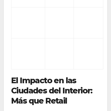
directo
Grandes
Múltiples
anclas +
Mix de Ventas
locales
Servicios
pequeños
integrales
Motor de
Concentrado
Impacto
crecimiento
en grandes
Regional
en ciudades
metrópolis
del interior
El Impacto en las
Ciudades del Interior:
Más que Retail