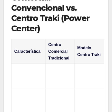
Convencional vs.
Centro Traki (Power
Center)
Centro
Modelo
Característica
Comercial
Centro Traki
Tradicional
Compra por
Paseo y
Enfoque
destino y
vitrineo
conveniencia
Grandes
Estructuras
naves con
Infraestructura
cerradas y
acceso
complejas