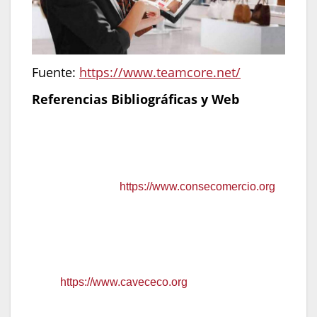
Fuente:
https://www.teamcore.net/
Referencias Bibliográficas y Web
Consejo Nacional del Comercio y los
Servicios (CONSECOMERCIO).
Informes
sobre la evolución del sector retail en
Venezuela.
https://www.consecomercio.org
Cámara Venezolana de Centros
Comerciales (CAVECECO).
Datos sobre
nuevas tendencias en infraestructuras
comerciales y Power Centers.
https://www.cavececo.org
Traki Corporativo.
Historia y trayectoria de