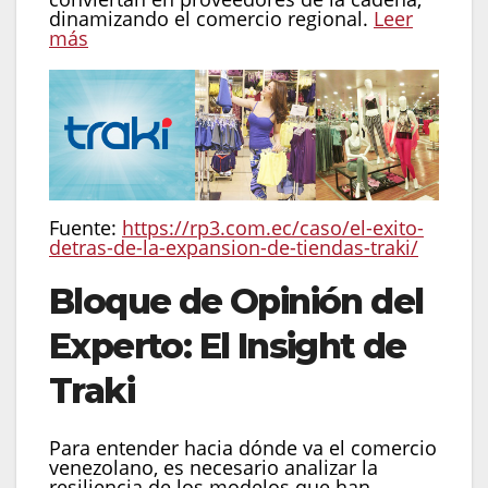
dinamizando el comercio regional.
Leer
más
Fuente:
https://rp3.com.ec/caso/el-exito-
detras-de-la-expansion-de-tiendas-traki/
Bloque de Opinión del
Experto: El Insight de
Traki
Para entender hacia dónde va el comercio
venezolano, es necesario analizar la
resiliencia de los modelos que han