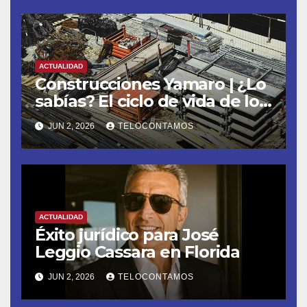
ACTUALIDAD
Construcciones Yamaro | ¿Lo
sabías? El ciclo de vida de los
materiales de construcción
JUN 2, 2026
TELOCONTAMOS
revoluciona eficiencia en
proyectos modernos
ACTUALIDAD
Éxito jurídico para José
Leggio Cassara en Florida
JUN 2, 2026
TELOCONTAMOS