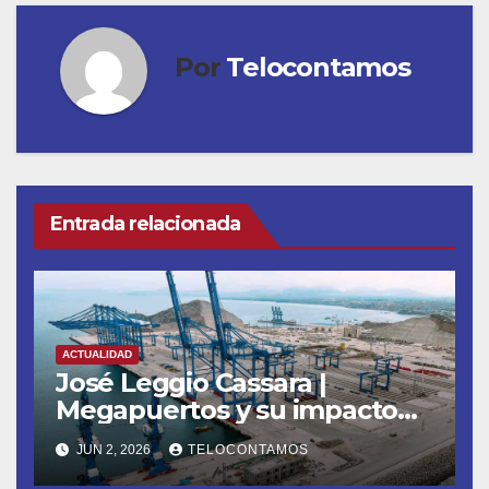
Por
Telocontamos
Entrada relacionada
ACTUALIDAD
José Leggio Cassara |
Megapuertos y su impacto
en el turismo y el comercio
JUN 2, 2026
TELOCONTAMOS
global