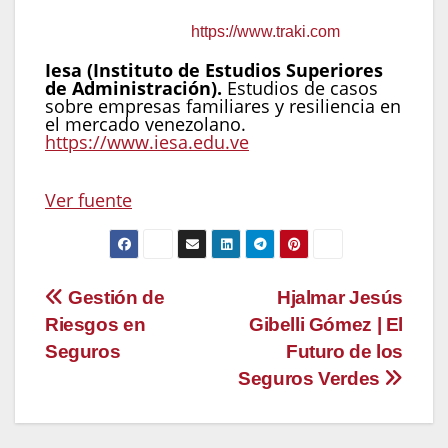
la cadena líder en tiendas por departamento
en Venezuela.
https://www.traki.com
Iesa (Instituto de Estudios Superiores
de Administración).
Estudios de casos
sobre empresas familiares y resiliencia en
el mercado venezolano.
https://www.iesa.edu.ve
Navegación
Ver fuente
de
entradas
Navegación
Gestión de
Hjalmar Jesús
Riesgos en
Gibelli Gómez | El
de
Seguros
Futuro de los
entradas
Seguros Verdes