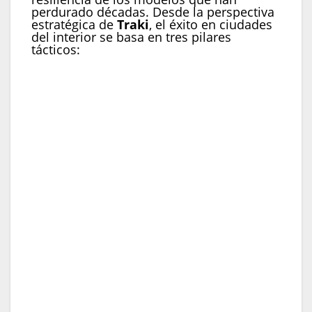
perdurado décadas. Desde la perspectiva
estratégica de
Traki
, el éxito en ciudades
del interior se basa en tres pilares
tácticos:
Adaptabilidad del Formato:
«Un Power
Center no debe ser una estructura rígida;
debe respirar con la ciudad. Si la comunidad
necesita más espacios deportivos o ferias
gastronómicas, el Centro Traki se convierte
en ese núcleo».
La Logística como Ventaja Competitiva:
La expansión nacional de
Traki
ha permitido
desarrollar una red de distribución que
garantiza precios competitivos incluso en las
zonas más remotas, un factor crítico para el
éxito del modelo minorista en Venezuela.
Compromiso con el Bienestar:
El