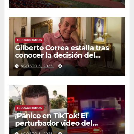
Caribe tras mas de 70 años
TELOCONTAMOS
Gilberto Correa estalla tras
conocer la decisión del
tribunal en su caso
AGOSTO 6, 2026
TELOCONTAMOS
¡Pánico en TikTok! El
perturbador video del
famoso influencer Perez