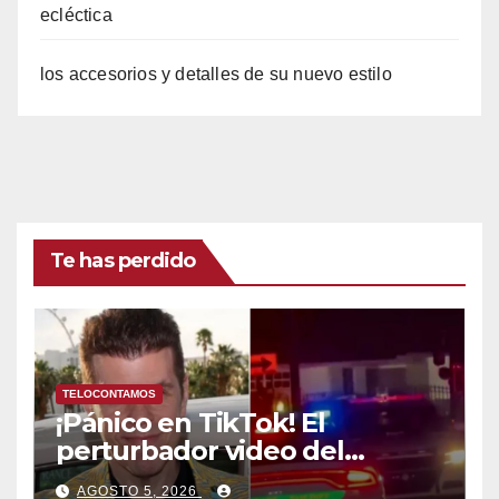
ecléctica
los accesorios y detalles de su nuevo estilo
Te has perdido
TELOCONTAMOS
¡Pánico en TikTok! El
perturbador video del
famoso influencer Perez
AGOSTO 5, 2026