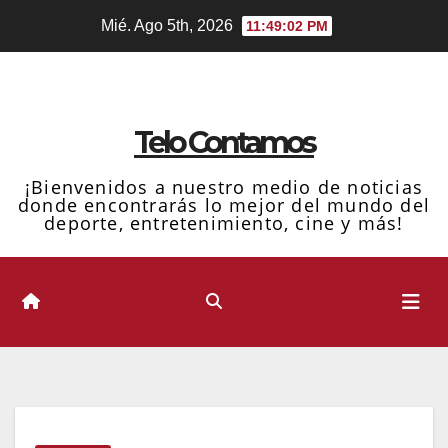
Ir
Mié. Ago 5th, 2026
11:49:02 PM
al
contenido
Telo Contamos
¡Bienvenidos a nuestro medio de noticias
donde encontrarás lo mejor del mundo del
deporte, entretenimiento, cine y más!