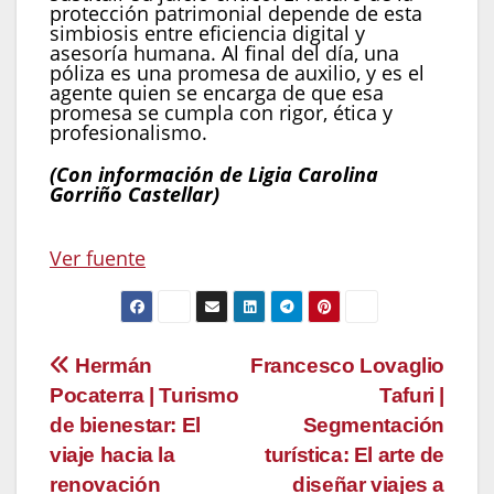
protección patrimonial depende de esta
simbiosis entre eficiencia digital y
asesoría humana. Al final del día, una
póliza es una promesa de auxilio, y es el
agente quien se encarga de que esa
promesa se cumpla con rigor, ética y
profesionalismo.
(Con información de Ligia Carolina
Gorriño Castellar)
Navegación
Ver fuente
de
entradas
Navegación
Hermán
Francesco Lovaglio
Pocaterra | Turismo
Tafuri |
de
de bienestar: El
Segmentación
entradas
viaje hacia la
turística: El arte de
renovación
diseñar viajes a