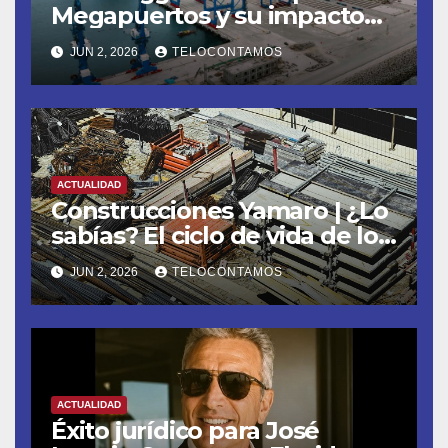
Megapuertos y su impacto
en el turismo y el comercio
JUN 2, 2026
TELOCONTAMOS
global
ACTUALIDAD
Construcciones Yamaro | ¿Lo
sabías? El ciclo de vida de los
materiales de construcción
JUN 2, 2026
TELOCONTAMOS
revoluciona eficiencia en
proyectos modernos
ACTUALIDAD
Éxito jurídico para José