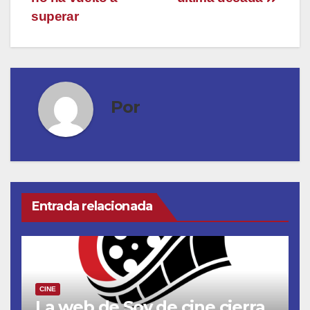
superar
Por
Entrada relacionada
CINE
La web de Soy de cine cierra