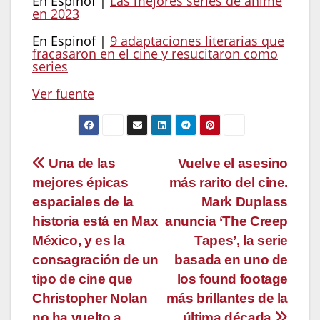
En Espinof |
Las mejores series de anime
en 2023
En Espinof |
9 adaptaciones literarias que
fracasaron en el cine y resucitaron como
series
Ver fuente
Navegación
Una de las
Vuelve el asesino
mejores épicas
más rarito del cine.
de
espaciales de la
Mark Duplass
entradas
historia está en Max
anuncia ‘The Creep
México, y es la
Tapes’, la serie
consagración de un
basada en uno de
tipo de cine que
los found footage
Christopher Nolan
más brillantes de la
no ha vuelto a
última década