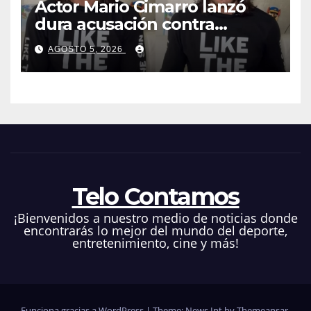
Actor Mario Cimarro lanzó
dura acusación contra
Telemundo y advirtió que lo
AGOSTO 5, 2026
que hacen en su contra es
ilegal en EEUU
Telo Contamos
¡Bienvenidos a nuestro medio de noticias donde
encontrarás lo mejor del mundo del deporte,
entretenimiento, cine y más!
Funciona gracias a WordPress
|
Theme: News Int by
Themeansar
.