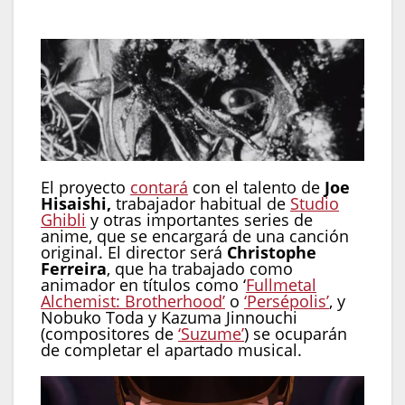
El proyecto
contará
con el talento de
Joe
Hisaishi,
trabajador habitual de
Studio
Ghibli
y otras importantes series de
anime, que se encargará de una canción
original. El director será
Christophe
Ferreira
, que ha trabajado como
animador en títulos como ‘
Fullmetal
Alchemist: Brotherhood’
o
‘Persépolis’
, y
Nobuko Toda y Kazuma Jinnouchi
(compositores de
‘Suzume’
) se ocuparán
de completar el apartado musical.