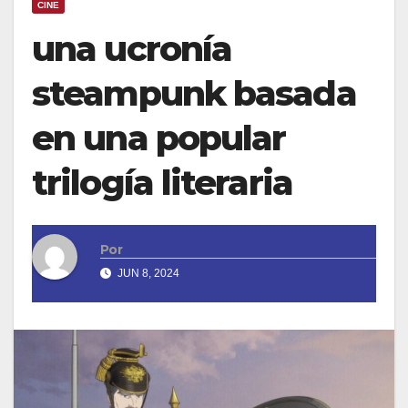
CINE
una ucronía
steampunk basada
en una popular
trilogía literaria
Por
JUN 8, 2024