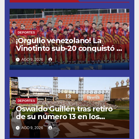
DEPORTES
¡Orgullo venezolano! La
Vinotinto sub-20 conquistó el
oro en los Juegos
AGO 9, 2026
Centroamericanos y del
Caribe tras unos dramáticos
penales
DEPORTES
Oswaldo Guillén tras retiro
de su número 13 en los
Medias Blancas: «Cumplí mis
AGO 9, 2026
sueños»