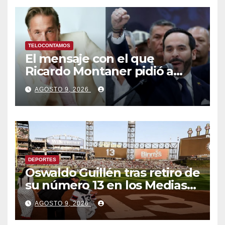
penales
TELOCONTAMOS
El mensaje con el que
Ricardo Montaner pidió a
Abelardo de la Espriella
AGOSTO 9, 2026
ayudar a Venezuela
DEPORTES
Oswaldo Guillén tras retiro de
su número 13 en los Medias
Blancas: «Cumplí mis
AGOSTO 9, 2026
sueños»