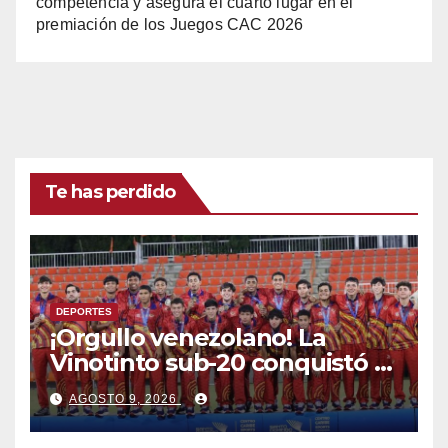
competencia y asegura el cuarto lugar en el
premiación de los Juegos CAC 2026
Te has perdido
DEPORTES
¡Orgullo venezolano! La
Vinotinto sub-20 conquistó el
oro en los Juegos
AGOSTO 9, 2026
Centroamericanos y del
Caribe tras unos dramáticos