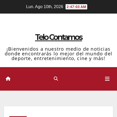
Ir
Lun. Ago 10th, 2026
2:47:04 AM
al
contenido
Telo Contamos
¡Bienvenidos a nuestro medio de noticias
donde encontrarás lo mejor del mundo del
deporte, entretenimiento, cine y más!