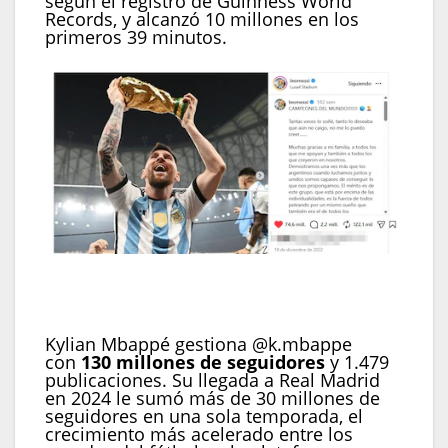
según el registro de Guinness World
Records, y alcanzó 10 millones en los
primeros 39 minutos.
La publicación con más likes de Messi y de la
historia es una del jugador celebrando la victoria
de la Copa Mundial 2022. (Instagram)
Kylian Mbappé gestiona @k.mbappe
con
130 millones de seguidores
y 1.479
publicaciones. Su llegada a Real Madrid
en 2024 le sumó más de 30 millones de
seguidores en una sola temporada, el
crecimiento más acelerado entre los