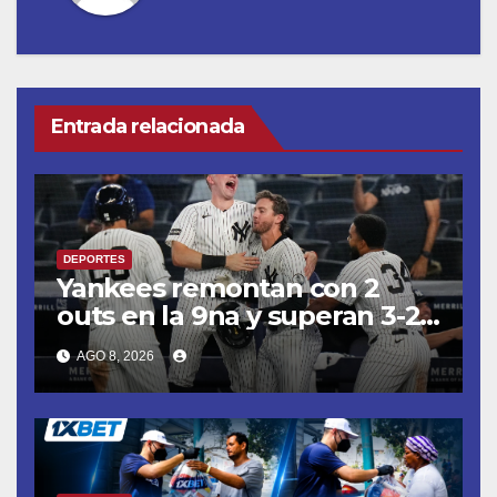
Entrada relacionada
DEPORTES
Yankees remontan con 2
outs en la 9na y superan 3-2
a Bravos en 10 innings tras
AGO 8, 2026
larga lluvia