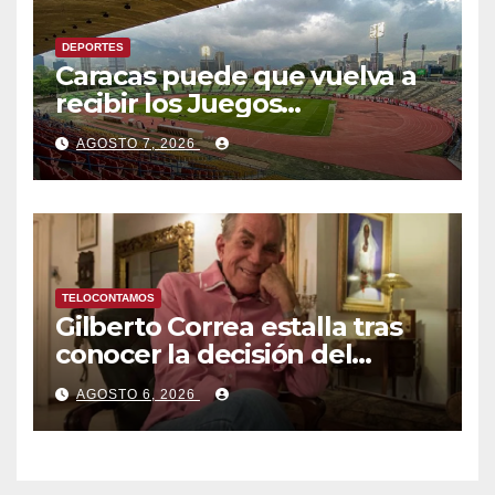
DEPORTES
Caracas puede que vuelva a
recibir los Juegos
Centroamericanos y del
AGOSTO 7, 2026
Caribe tras mas de 70 años
TELOCONTAMOS
Gilberto Correa estalla tras
conocer la decisión del
tribunal en su caso
AGOSTO 6, 2026