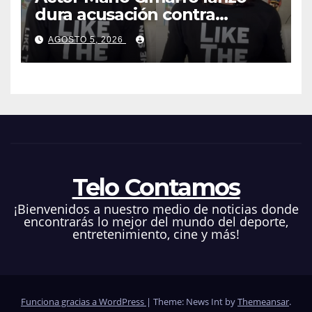
dura acusación contra
Telemundo y advirtió que lo
AGOSTO 5, 2026
que hacen en su contra es
ilegal en EEUU
Telo Contamos
¡Bienvenidos a nuestro medio de noticias donde
encontrarás lo mejor del mundo del deporte,
entretenimiento, cine y más!
Funciona gracias a WordPress
|
Theme: News Int by
Themeansar
.