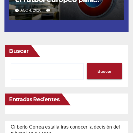
erradicar las demoras
AGO 4, 2026
Buscar
Buscar
Entradas Recientes
Gilberto Correa estalla tras conocer la decisión del