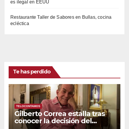
es ilegal en EEUU
Restaurante Taller de Sabores en Bullas, cocina
ecléctica
Te has perdido
TELOCONTAMOS
Gilberto Correa estalla tras
conocer la decisión del
tribunal en su caso