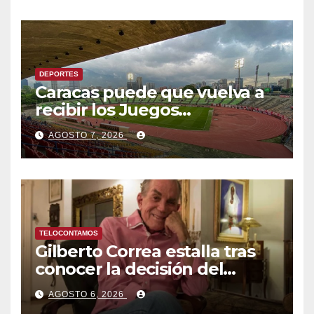
Venezuela
DEPORTES
Caracas puede que vuelva a
recibir los Juegos
Centroamericanos y del
AGOSTO 7, 2026
Caribe tras mas de 70 años
TELOCONTAMOS
Gilberto Correa estalla tras
conocer la decisión del
tribunal en su caso
AGOSTO 6, 2026