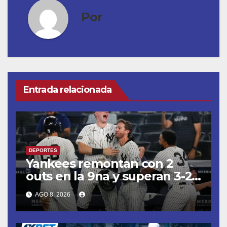
Por
Entrada relacionada
DEPORTES
Yankees remontan con 2
outs en la 9na y superan 3-2
a Bravos en 10 innings tras
AGO 8, 2026
larga lluvia