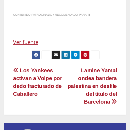
CONTENIDO PATROCINADO / RECOMENDADO PARA TI
Ver fuente
Navegación
Los Yankees
Lamine Yamal
activan a Volpe por
ondea bandera
de
dedo fracturado de
palestina en desfile
entradas
Caballero
del título del
Barcelona