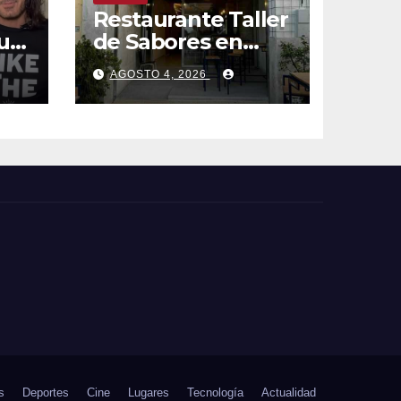
Restaurante Taller
ura
de Sabores en
a
Bullas, cocina
AGOSTO 4, 2026
ecléctica
que
 en
s
Deportes
Cine
Lugares
Tecnología
Actualidad