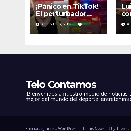
¡Pánico en TikTok!
Lu
El perturbador
co
video del famoso
ba
AGOSTO 5, 2026
A
influencer Perez
die
Hilton que obligó a
an
sus fans a pedir
ayuda médica
Telo Contamos
¡Bienvenidos a nuestro medio de noticias 
mejor del mundo del deporte, entretenimie
Funciona gracias a WordPress
|
Theme: News Int by
Themea