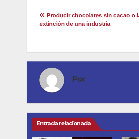
Navegación
Producir chocolates sin cacao o l
extinción de una industria
de
entradas
Por
Entrada relacionada