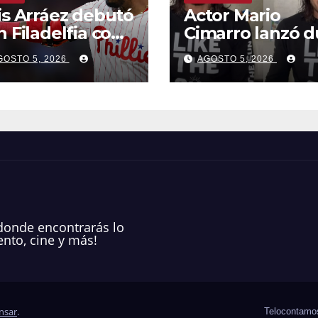
is Arráez debutó
Actor Mario
n Filadelfia con
Cimarro lanzó d
tazos claves que
acusación contr
GOSTO 5, 2026
AGOSTO 5, 2026
ron la victoria
Telemundo y
te Nacionales
advirtió que lo 
hacen en su
contra es ilegal
EEUU
donde encontrarás lo
nto, cine y más!
nsar
.
Telocontamo