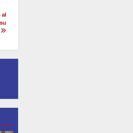
 al
 su
o