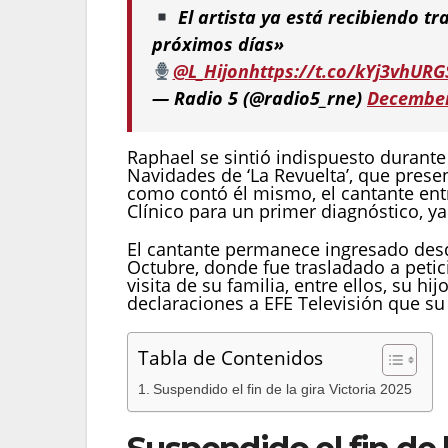
El artista ya está recibiendo tra
próximos días»
@L_Hijon
https://t.co/kYj3vhURG
— Radio 5 (@radio5_rne)
December
Raphael se sintió indispuesto durante
Navidades de ‘La Revuelta’, que prese
como contó él mismo, el cantante entr
Clínico para un primer diagnóstico, 
El cantante permanece ingresado desde
Octubre, donde fue trasladado a petic
visita de su familia, entre ellos, su h
declaraciones a EFE Televisión que su 
Tabla de Contenidos
Suspendido el fin de la gira Victoria 2025