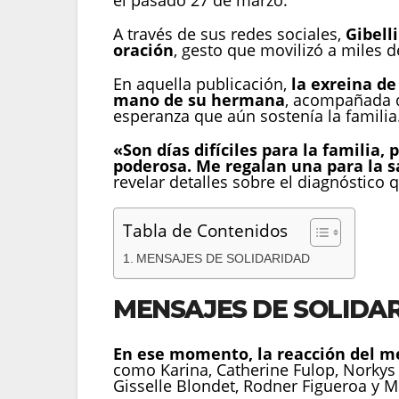
el pasado 27 de marzo.
A través de sus redes sociales,
Gibell
oración
, gesto que movilizó a miles d
En aquella publicación,
la exreina de
mano de su hermana
, acompañada d
esperanza que aún sostenía la familia
«Son días difíciles para la familia
poderosa. Me regalan una para la 
revelar detalles sobre el diagnóstico
Tabla de Contenidos
MENSAJES DE SOLIDARIDAD
MENSAJES DE SOLIDA
En ese momento, la reacción del me
como Karina, Catherine Fulop, Norkys B
Gisselle Blondet, Rodner Figueroa y M