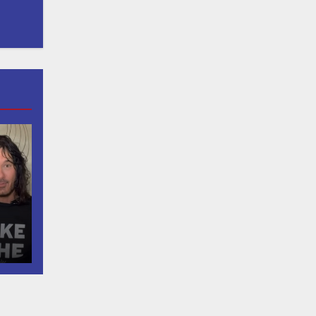
do
u
en