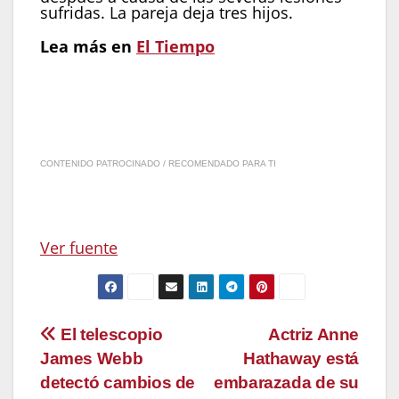
sufridas. La pareja deja tres hijos.
Lea más en
El Tiempo
CONTENIDO PATROCINADO / RECOMENDADO PARA TI
Ver fuente
Navegación
El telescopio
Actriz Anne
James Webb
Hathaway está
de
detectó cambios de
embarazada de su