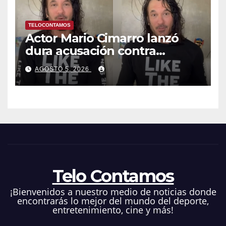
TELOCONTAMOS
Actor Mario Cimarro lanzó
dura acusación contra
Telemundo y advirtió que lo
AGOSTO 5, 2026
que hacen en su contra es
ilegal en EEUU
Telo Contamos
¡Bienvenidos a nuestro medio de noticias donde
encontrarás lo mejor del mundo del deporte,
entretenimiento, cine y más!